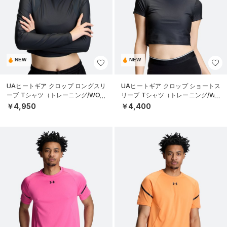
NEW
NEW
UAヒートギア クロップ ロングスリ
UAヒートギア クロップ ショートス
ーブ Tシャツ（トレーニング/WOM
リーブ Tシャツ（トレーニング/WO
EN）
MEN）
￥4,950
￥4,400