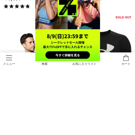
￥3,960
SOLD OUT
検索
お気に入りリスト
カート
メニュー
SALE
在庫残り僅か
SALE
UAテック ビッグロゴ ショートスリ
UAテック ビッグロゴ ショートスリ
ーブTシャツ（トレーニング/MEN）
ーブTシャツ（トレーニング/BOY
S）
￥2,772
￥1,925
30%OFF
30%OFF
￥3,960
￥2,750