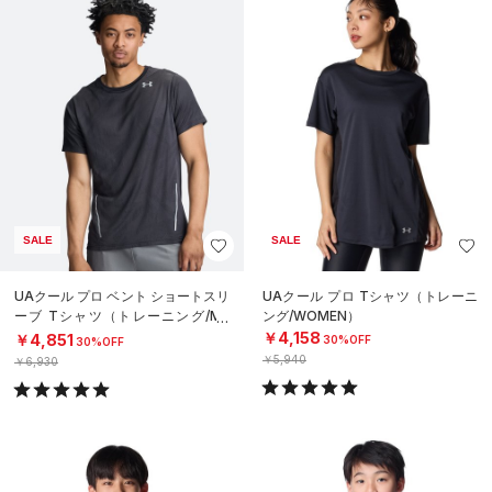
SALE
SALE
UAクール プロ ベント ショートスリ
UAクール プロ Tシャツ（トレーニ
ーブ Tシャツ（トレーニング/ME
ング/WOMEN）
N）
￥4,158
￥4,851
30%OFF
30%OFF
￥5,940
￥6,930