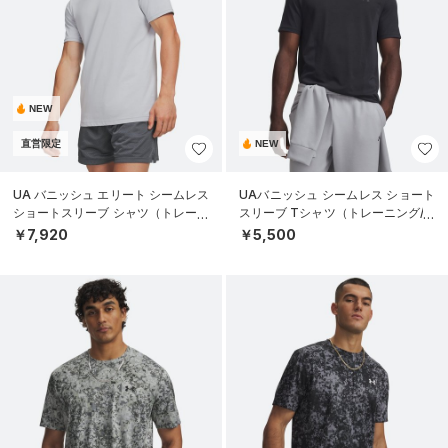
NEW
直営限定
NEW
UA バニッシュ エリート シームレス
UAバニッシュ シームレス ショート
ショートスリーブ シャツ（トレーニ
スリーブ Tシャツ（トレーニング/M
ング/MEN）
EN）
￥7,920
￥5,500