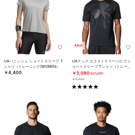
SALE
UAバニッシュ ショートスリーブ T
UAテック エクストララージロゴ シ
シャツ（トレーニング/WOMEN）
ョートスリーブ Tシャツ（トレーニ
ング/MEN）
￥4,400
￥3,080
30%OFF
￥4,400