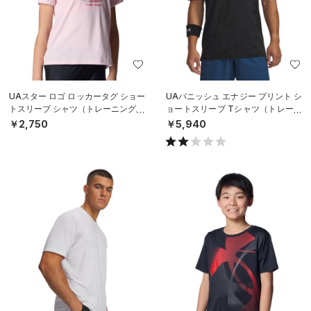
UAスター ロゴ ロッカータグ ショー
UAバニッシュ エナジー プリント シ
トスリーブ シャツ（トレーニング/G
ョートスリーブ Tシャツ（トレーニ
IRLS）
ング/MEN）
￥2,750
￥5,940