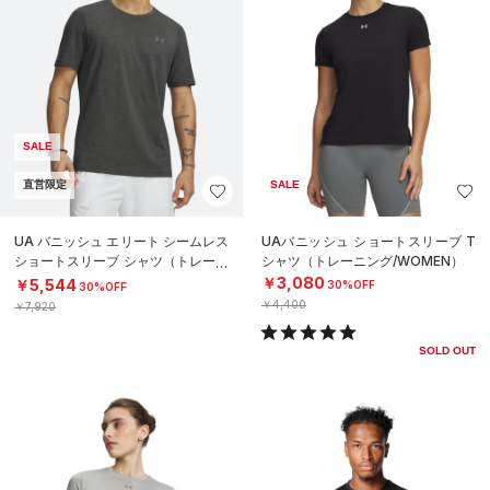
SALE
直営限定
SALE
UA バニッシュ エリート シームレス
UAバニッシュ ショートスリーブ T
ショートスリーブ シャツ（トレーニ
シャツ（トレーニング/WOMEN）
ング/MEN）
￥3,080
￥5,544
30%OFF
30%OFF
￥4,400
￥7,920
SOLD OUT