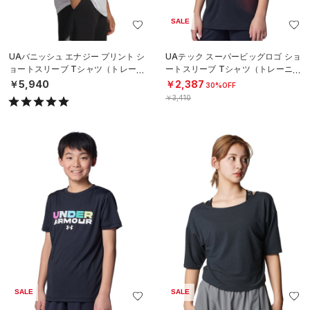
SALE
UAバニッシュ エナジー プリント シ
UAテック スーパービッグロゴ ショ
ョートスリーブ Tシャツ（トレーニ
ートスリーブ Tシャツ（トレーニン
ング/MEN）
グ/BOYS）
￥5,940
￥2,387
30%OFF
￥3,410
SALE
SALE