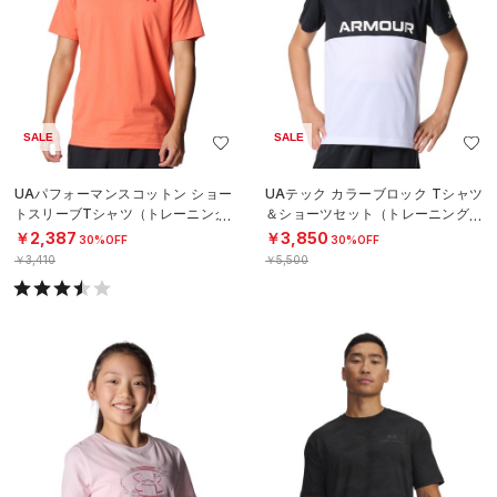
SALE
SALE
UAパフォーマンスコットン ショー
UAテック カラーブロック Tシャツ
トスリーブTシャツ（トレーニング/
＆ショーツセット（トレーニング/B
MEN）
OYS）
￥2,387
￥3,850
30%OFF
30%OFF
￥3,410
￥5,500