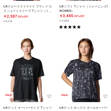
UAスピードストライド ブランド ロ
UAソフト Tシャツ（トレーニング/
ゴ ショートスリーブ Tシャツ（トレ
WOMEN）
ーニング/BOYS）
￥3,465
￥2,387
30%OFF
30%OFF
￥4,950
￥3,410
SALE
SALE
UAテック オーバーサイズ Tシャツ
UAテック ボックス オールオーバー