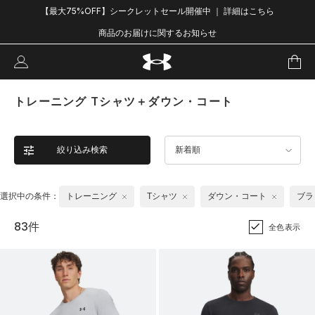
【最大75%OFF】シークレットセール開催中 ｜ 詳細はこちら
商品のお届けに関するお知らせ
トレーニング Tシャツ＋ダウン・コート
絞り込み検索
新着順
選択中の条件：
トレーニング
Tシャツ
ダウン・コート
ブラ
83件
全色表示