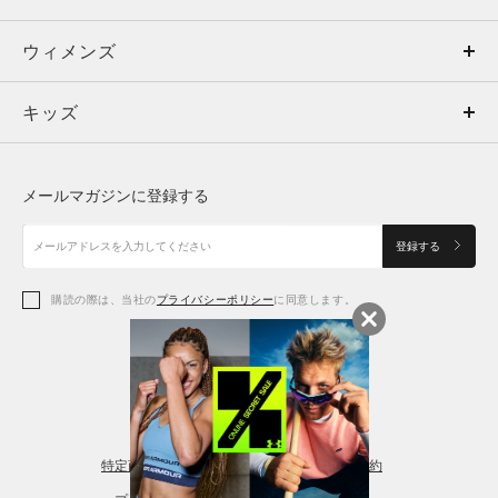
ウィメンズ
トップス
ウィメンズ
キッズ
トップス
ボトムス
キッズ
トップス
ボトムス
シューズ
シューズ
メールマガジンに登録する
ボトムス
シューズ
アクセサリー
アクセサリー
登録する
シューズ
アクセサリー
購読の際は、当社の
プライバシーポリシー
に同意します。
アクセサリー
スポーツブラ
レギンス＆タイツ
特定商取引法に基づく通販の表記
会員規約