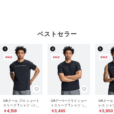
ベストセラー
1
2
3
SALE
SALE
SALE
UAクール プロ ショート
UAアーマードライ ショー
UAクール
スリーブ Tシャツ（トレ
トスリーブ Tシャツ（ト
レス シャ
ーニング/MEN）
レーニング/MEN）
グ/MEN）
￥4,158
￥3,465
￥3,850