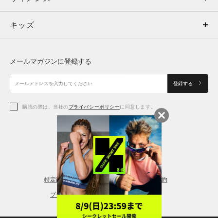
キッズ
トップス
ボトムス
キッズ
トップス
ボトムス
シューズ
シューズ
メールマガジンに登録する
ボトムス
シューズ
アクセサリー
アクセサリー
登録する
シューズ
アクセサリー
購読の際は、当社の
プライバシーポリシー
に同意します。
アクセサリー
スポーツブラ
レギンス＆タイツ
特定商取引法に基づく通販の表記
会員規約
プライバシーポリシー