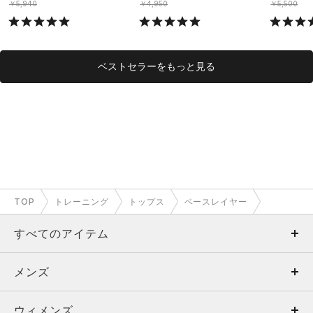
￥5,940
￥4,950
￥5,500
ベストセラーをもっと見る
TOP
トレーニング
トップス
ベースレイヤー
すべてのアイテム
メンズ
メンズ
ウィメンズ
トップス
ウィメンズ