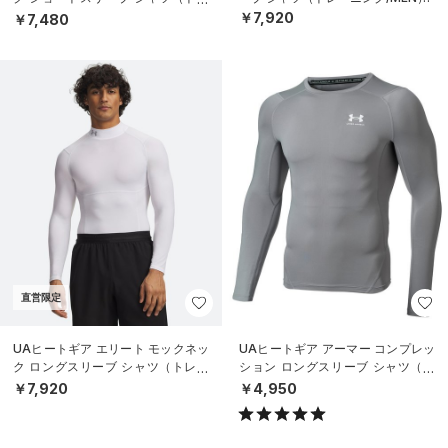
ーニング/MEN）
￥7,920
￥7,480
直営限定
UAヒートギア エリート モックネッ
UAヒートギア アーマー コンプレッ
ク ロングスリーブ シャツ（トレー
ション ロングスリーブ シャツ（ト
ニング/MEN）
レーニング/MEN）
￥7,920
￥4,950