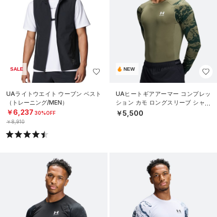
SALE
NEW
UAライトウエイト ウーブン ベスト
UAヒートギアアーマー コンプレッ
（トレーニング/MEN）
ション カモ ロングスリーブ シャツ
（トレーニング/MEN）
￥6,237
￥5,500
30%OFF
￥8,910