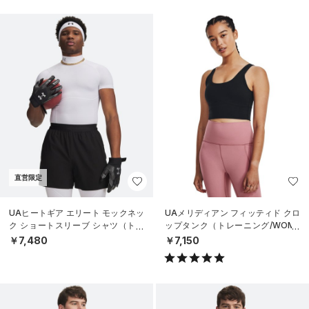
直営限定
UAヒートギア エリート モックネッ
UAメリディアン フィッティド クロ
ク ショートスリーブ シャツ（トレ
ップタンク（トレーニング/WOME
ーニング/MEN）
N）
￥7,480
￥7,150