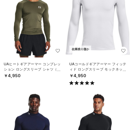
在庫残り僅か
UAヒートギアアーマー コンプレッ
UAコールドギアアーマー フィッテ
ション ロングスリーブ シャツ（ト
ィド ロングスリーブ モックネック
レーニング/MEN）
シャツ（トレーニング/BOYS）
￥4,950
￥4,950