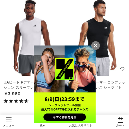
UAヒートギアアーマー コンプレッ
UAヒートギアアーマー コンプレッ
ション スリーブレス シャツ（トレ
ション スリーブレス シャツ（トレ
ーニング/MEN）
ーニング/MEN）
￥3,960
￥3,960
検索
お気に入りリスト
カート
メニュー