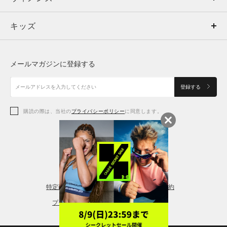
キッズ
トップス
ボトムス
キッズ
トップス
ボトムス
シューズ
シューズ
メールマガジンに登録する
ボトムス
シューズ
アクセサリー
アクセサリー
登録する
シューズ
アクセサリー
購読の際は、当社の
プライバシーポリシー
に同意します。
アクセサリー
スポーツブラ
レギンス＆タイツ
特定商取引法に基づく通販の表記
会員規約
プライバシーポリシー