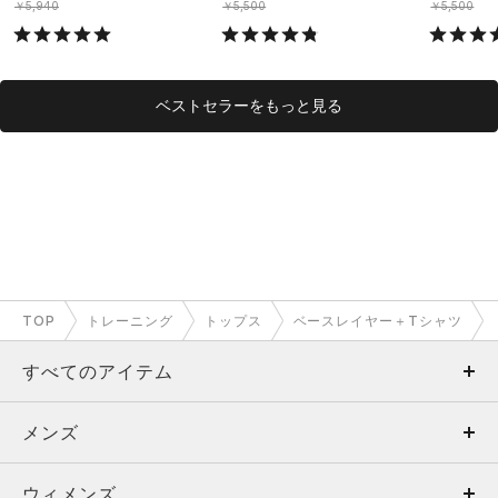
￥5,940
￥5,500
￥5,500
ベストセラーをもっと見る
TOP
トレーニング
トップス
ベースレイヤー＋Tシャツ
すべてのアイテム
メンズ
メンズ
ウィメンズ
トップス
ウィメンズ