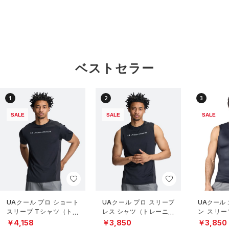
ベストセラー
1
2
3
SALE
SALE
SALE
UAクール プロ ショート
UAクール プロ スリーブ
UAクール
スリーブ Tシャツ（トレ
レス シャツ（トレーニン
ン スリー
ーニング/MEN）
グ/MEN）
（トレーニ
￥4,158
￥3,850
￥3,850