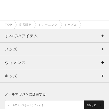
TOP
直営限定
トレーニング
トップス
すべてのアイテム
メンズ
メンズ
ウィメンズ
トップス
ウィメンズ
キッズ
トップス
ボトムス
キッズ
トップス
ボトムス
シューズ
シューズ
メールマガジンに登録する
ボトムス
シューズ
アクセサリー
アクセサリー
登録する