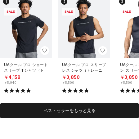
1
2
3
SALE
SALE
SALE
UAクール プロ ショート
UAクール プロ スリーブ
UAクール
スリーブ Tシャツ（トレ
レス シャツ（トレーニン
ン スリー
ーニング/MEN）
グ/MEN）
（トレーニ
￥4,158
￥3,850
￥3,850
￥5,940
￥5,500
￥5,500
ベストセラーをもっと見る