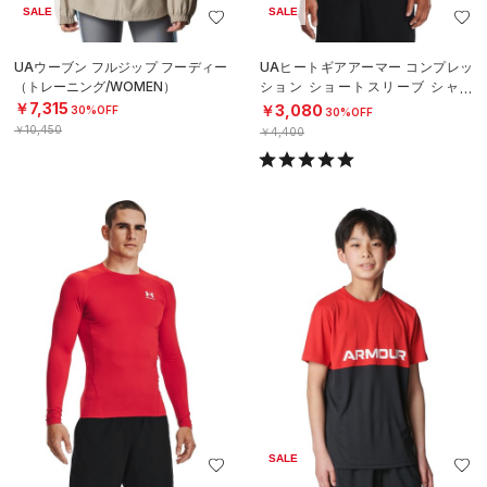
SALE
SALE
UAウーブン フルジップ フーディー
UAヒートギアアーマー コンプレッ
（トレーニング/WOMEN）
ション ショートスリーブ シャツ
（トレーニング/MEN）
￥7,315
￥3,080
30%OFF
30%OFF
￥10,450
￥4,400
SALE