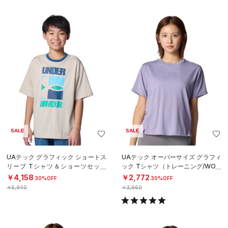
SALE
SALE
UAテック グラフィック ショートス
UAテック オーバーサイズ グラフィ
リーブ Tシャツ＆ショーツセット
ック Tシャツ（トレーニング/WOM
（トレーニング/BOYS）
EN）
￥4,158
￥2,772
30%OFF
30%OFF
￥5,940
￥3,960