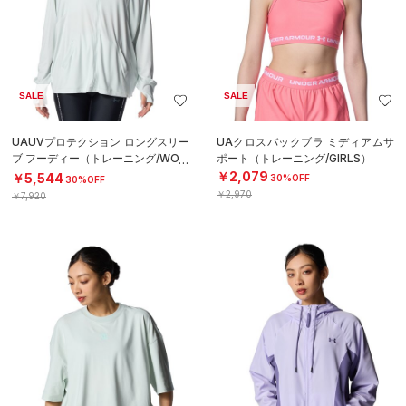
SALE
SALE
UAUVプロテクション ロングスリー
UAクロスバックブラ ミディアムサ
ブ フーディー（トレーニング/WOM
ポート（トレーニング/GIRLS）
EN）
￥2,079
￥5,544
30%OFF
30%OFF
￥2,970
￥7,920