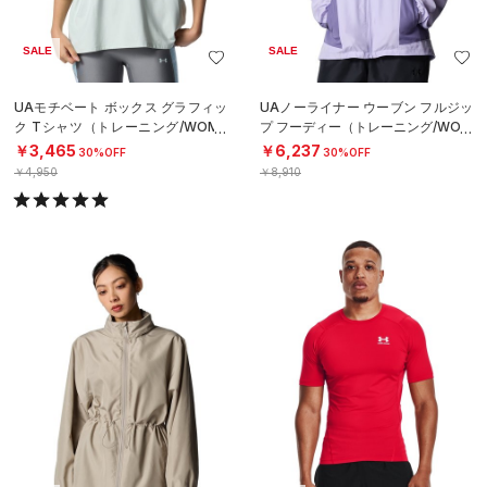
SALE
SALE
UAモチベート ボックス グラフィッ
UAノーライナー ウーブン フルジッ
ク Tシャツ（トレーニング/WOME
プ フーディー（トレーニング/WOM
N）
EN）
￥3,465
￥6,237
30%OFF
30%OFF
￥4,950
￥8,910