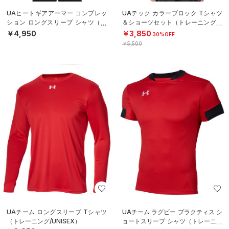
UAヒートギアアーマー コンプレッ
UAテック カラーブロック Tシャツ
ション ロングスリーブ シャツ（ト
＆ショーツセット（トレーニング/B
レーニング/MEN）
OYS）
￥4,950
￥3,850
30%OFF
￥5,500
UAチーム ロングスリーブ Tシャツ
UAチーム ラグビー プラクティス シ
（トレーニング/UNISEX）
ョートスリーブ シャツ（トレーニン