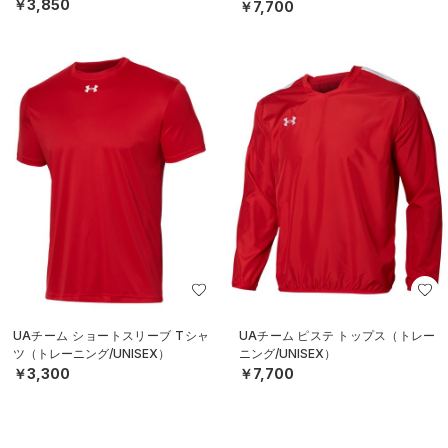
グ/MEN）
￥3,850
￥7,700
UAチーム ショートスリーブ Tシャ
UAチーム ピステ トップス（トレー
ツ（トレーニング/UNISEX）
ニング/UNISEX）
￥3,300
￥7,700