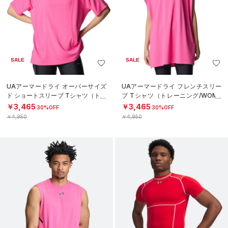
SALE
SALE
UAアーマードライ オーバーサイズ
UAアーマードライ フレンチスリー
ド ショートスリーブ Tシャツ（トレ
ブ Tシャツ（トレーニング/WOME
ーニング/WOMEN）
N）
￥3,465
￥3,465
30%OFF
30%OFF
￥4,950
￥4,950