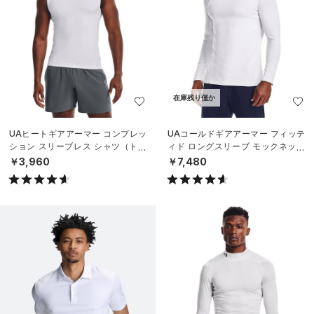
在庫残り僅か
UAヒートギアアーマー コンプレッ
UAコールドギアアーマー フィッテ
ション スリーブレス シャツ（トレ
ィド ロングスリーブ モックネック
ーニング/MEN）
シャツ（トレーニング/MEN）
￥3,960
￥7,480