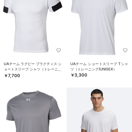
UAチーム ラグビー プラクティス シ
UAチーム ショートスリーブ Tシャ
ョートスリーブ シャツ（トレーニン
ツ（トレーニング/UNISEX）
グ/MEN）
￥3,300
￥7,700