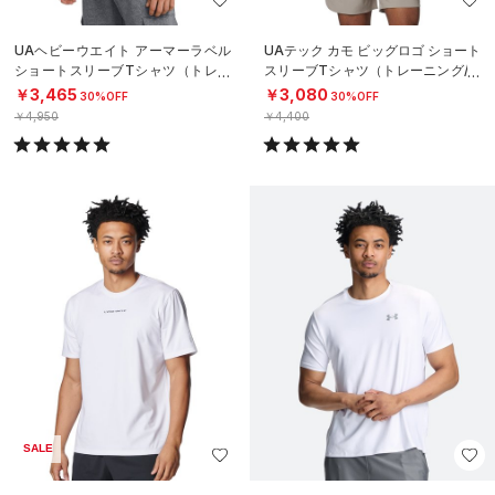
UAヘビーウエイト アーマーラベル
UAテック カモ ビッグロゴ ショート
ショートスリーブTシャツ（トレー
スリーブTシャツ（トレーニング/M
ニング/MEN）
EN）
￥3,465
￥3,080
30%OFF
30%OFF
￥4,950
￥4,400
SALE