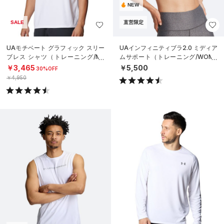
NEW
SALE
直営限定
UAモチベート グラフィック スリー
UAインフィニティブラ2.0 ミディア
ブレス シャツ（トレーニング/ME
ムサポート（トレーニング/WOME
N）
N）
￥3,465
￥5,500
30%OFF
￥4,950