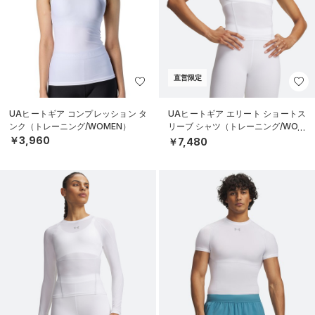
直営限定
UAヒートギア コンプレッション タ
UAヒートギア エリート ショートス
ンク（トレーニング/WOMEN）
リーブ シャツ（トレーニング/WOM
EN）
￥3,960
￥7,480