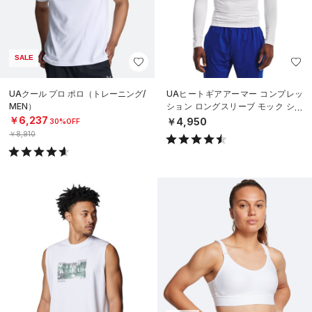
SALE
UAクール プロ ポロ（トレーニング/
UAヒートギアアーマー コンプレッ
MEN）
ション ロングスリーブ モック シャ
ツ（トレーニング/MEN）
￥6,237
￥4,950
30%OFF
￥8,910