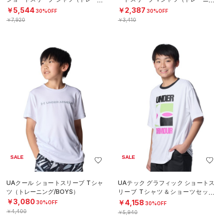
ング/MEN）
グ/BOYS）
￥5,544
￥2,387
30%OFF
30%OFF
￥7,920
￥3,410
SALE
SALE
UAクール ショートスリーブ Tシャ
UAテック グラフィック ショートス
ツ（トレーニング/BOYS）
リーブ Tシャツ＆ショーツセット
（トレーニング/BOYS）
￥3,080
￥4,158
30%OFF
30%OFF
￥4,400
￥5,940