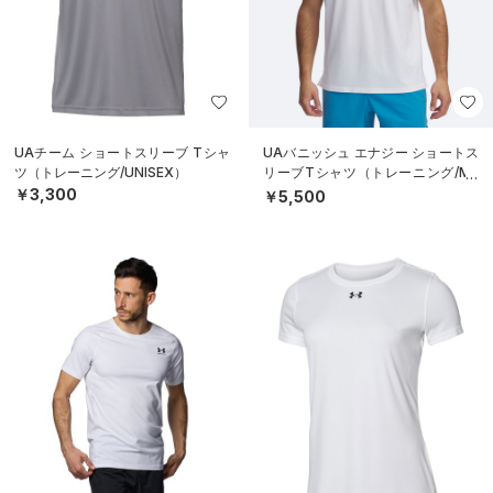
UAチーム ショートスリーブ Tシャ
UAバニッシュ エナジー ショートス
ツ（トレーニング/UNISEX）
リーブTシャツ（トレーニング/ME
N）
￥3,300
￥5,500