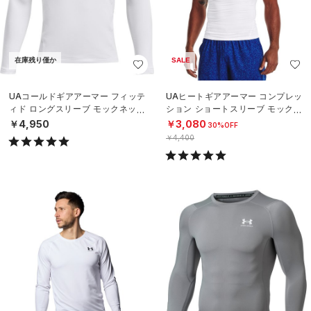
在庫残り僅か
SALE
UAコールドギアアーマー フィッテ
UAヒートギアアーマー コンプレッ
ィド ロングスリーブ モックネック
ション ショートスリーブ モックネ
シャツ（トレーニング/BOYS）
ック シャツ（トレーニング/MEN）
￥4,950
￥3,080
30%OFF
￥4,400