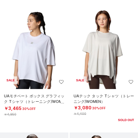
SALE
SALE
UAモチベート ボックス グラフィッ
UAテック タック Tシャツ（トレー
ク Tシャツ（トレーニング/WOME
ニング/WOMEN）
N）
￥3,080
￥3,465
30%OFF
30%OFF
￥4,400
￥4,950
SOLD OUT