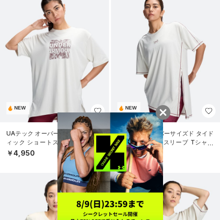
NEW
NEW
UAテック オーバーサイズド グラフ
UAテック オーバーサイズド タイド
ィック ショートスリーブ Tシャツ
アップ ショートスリーブ Tシャツ
（トレーニング/WOMEN）
（トレーニング/WOMEN）
￥4,950
￥4,950