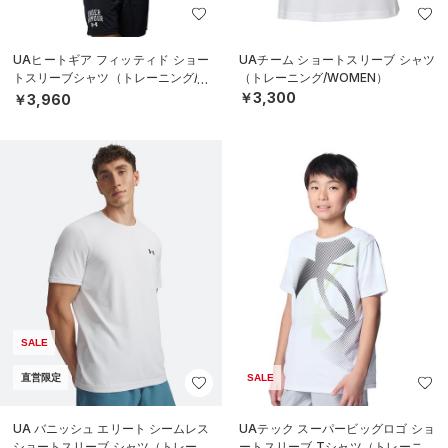
UAヒートギア フィッティド ショー
UAチーム ショートスリーブ シャツ
トスリーブシャツ（トレーニング/M
（トレーニング/WOMEN）
EN）
￥3,300
￥3,960
SALE
直営限定
SALE
UA バニッシュ エリート シームレス
UAテック スーパービッグロゴ ショ
ショートスリーブ シャツ（トレーニ
ートスリーブ Tシャツ（トレーニン