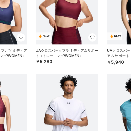
NEW
NEW
R ブカツ ミディア
UAクロスバックブラ ミディアムサポー
UAクロスバッ
グ/WOMEN）
ト（トレーニング/WOMEN）
アムサポート
N）
￥5,280
￥5,940