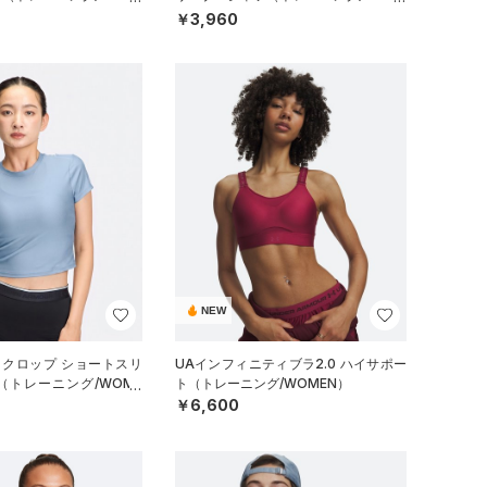
N）
￥3,960
NEW
 クロップ ショートスリ
UAインフィニティブラ2.0 ハイサポー
（トレーニング/WOME
ト（トレーニング/WOMEN）
￥6,600