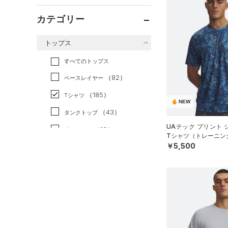
カテゴリー
トップス
すべてのトップス
（82）
ベースレイヤー
（185）
Tシャツ
NEW
（43）
タンクトップ
UAテック プリント
（10）
ポロシャツ
Tシャツ（トレーニング
￥5,500
（24）
ロングTシャツ
（11）
パーカー&トレーナー
（25）
ジャケット
（13）
ジャージ
（1）
ベスト