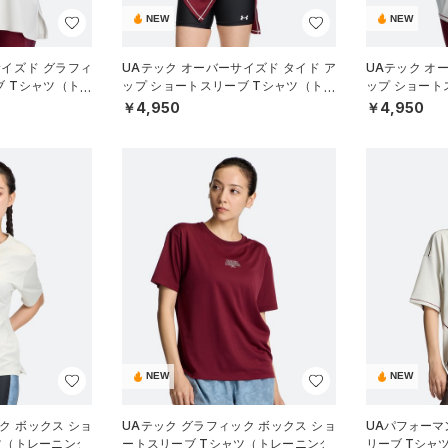
NEW
NEW
サイズド グラフィ
UAテック オーバーサイズド タイド ア
UAテック オ
ブ Tシャツ（トレ
ップ ショートスリーブ Tシャツ（トレ
ップ ショート
ーニング/WOMEN）
ーニング/WOM
￥4,950
￥4,950
NEW
NEW
ク ボックス ショ
UAテック グラフィック ボックス ショ
UAパフォーマ
ツ（トレーニング/
ートスリーブ Tシャツ（トレーニング/
リーブ Tシャ