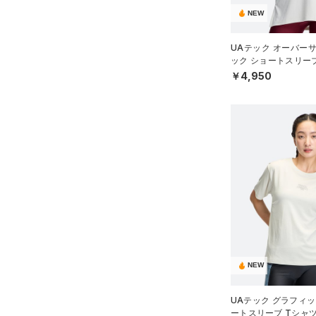
～
円
円
XS
ブルー
パープル
レッド
イエロー
NEW
（0）
FLOW(フロー)
（0）
ベルト
在庫
S
HOVR(ホバー)
（0）
（4）
グローブ・手袋
UAテック オーバー
M
オレンジ
その他
在庫あり
ック ショートスリー
CHARGED(チャージド)
（0）
限定
（10）
アイウェア
L
ーニング/WOMEN）
￥4,950
MICRO G(マイクロＧ)
（0）
リストバンド＆ヘッドバンド
XL
直営限定
（9）
コレクション
（7）
TRIBASE(トライベース)
2XL
公式サイト限定
（0）
（0）
（0）
スポーツマスク
3XL
プロジェクトロック
（0）
在庫残りわずか
（4）
RUSH(ラッシュ)
（6）
（33）
ソックス
4XL
ステフィン・カリー
（0）
ISO-CHILL(アイソチル)
（0）
5XL
（0）
ネックウォーマー
アジア限定
（0）
Tech(テック)
（18）
6XL
（2）
スリーブ
COLDGEAR ARMOUR(コール
32A
（6）
ドギアアーマー)
タオル
（0）
34A
HEATGEAR ARMOUR(ヒート
（0）
ボール
36A
ギアアーマー)
（3）
NEW
（0）
イヤホン＆ヘッドホン
32B
STORM(ストーム)
（0）
（5）
ウォーターボトル
UAテック グラフィッ
34B
COLDGEAR INFRARED(コー
ートスリーブ Tシャ