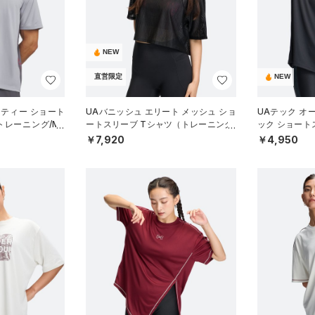
NEW
直営限定
NEW
リティー ショート
UAバニッシュ エリート メッシュ ショ
UAテック オ
トレーニング/ME
ートスリーブ Tシャツ（トレーニング/
ック ショート
WOMEN）
ーニング/WOM
￥7,920
￥4,950