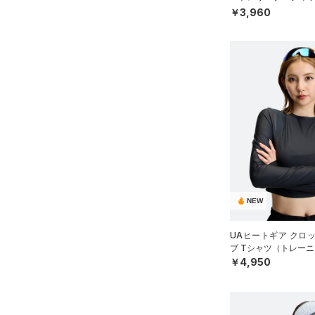
（0）
その他
ルドギアインフラレッド)
36B
WOMEN）
￥3,960
（0）
38B
AUXETIC(オーゼティック)
32C
（0）
34C
Charged Cotton(チャージド
36C
コットン)
（3）
38C
Rival Fleece(ライバルフリー
ス)
（0）
S(A-C)
Armour Fleece(アーマーフリ
S(D-DD)
ース)
（0）
M(A-C)
M(D-DD)
NEW
L(A-C)
UAヒートギア クロ
L(D-DD)
ブ Tシャツ（トレーニ
XL(A-C)
￥4,950
XL(D-DD)