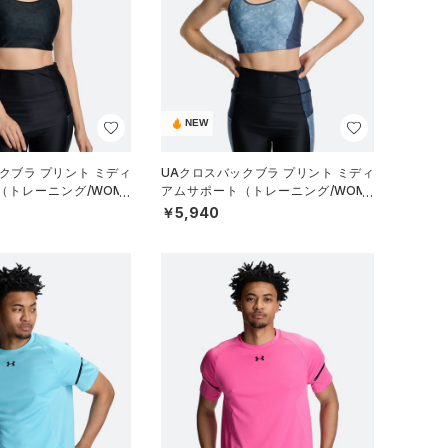
NEW
クブラ プリント ミディ
UAクロスバックブラ プリント ミディ
（トレーニング/WOME
アムサポート（トレーニング/WOME
N）
￥5,940