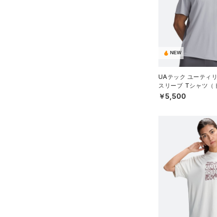
（1）
ダウン・コート
（23）
スポーツブラ
（3）
セットアップ
NEW
（2）
スイムウェア
ボトムス
UAテック ユーティ
スリーブ Tシャツ（
アクセサリー
すべてのボトムス
N）
￥5,500
シューズ
すべてのアクセサリー
（49）
レギンス&タイツ
すべてのシューズ
（26）
バックパック
（84）
ショートパンツ
サイズ
（9）
スポーツシューズ
ショルダー＆トートバッグ
（39）
パンツ(ロングパンツ)
（3）
YXS(120cm)
カラー
（0）
スパイク
（5）
スウェット＆フリース
YS(130cm)
（8）
サックパック
スポーツスタイルシューズ
（36）
アンダーウェア
YM(140cm)
（0）
価格
（6）
ウェストバッグ
（0）
ブラック
スカート
ホワイト
ブラウン
グリーン
YL(150cm)
（4）
サンダル
（15）
ダッフルバッグ
（7）
テクノロジー
YXL(160cm)
スイムウェア
（15）
キャップ＆ビーニー