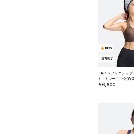
NEW
直営限定
UAインフィニティブラ
ト（トレーニング/WO
￥6,600