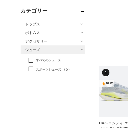
カテゴリー
トップス
ボトムス
すべてのトップス
アクセサリー
すべてのボトムス
（28）
ベースレイヤー
シューズ
すべてのアクセサリー
（8）
レギンス&タイツ
（46）
Tシャツ
すべてのシューズ
（2）
バックパック
（4）
ショートパンツ
（11）
タンクトップ
（5）
スポーツシューズ
ショルダー＆トートバッグ
（0）
パンツ(ロングパンツ)
1
（3）
ポロシャツ
（0）
（0）
スパイク
（0）
スウェット＆フリース
（5）
ロングTシャツ
NEW
（0）
サックパック
スポーツスタイルシューズ
（4）
アンダーウェア
（1）
パーカー&トレーナー
（11）
（1）
ウェストバッグ
（0）
スカート
（2）
ジャケット
（3）
サンダル
（0）
ダッフルバッグ
（0）
スイムウェア
（0）
ジャージ
（5）
キャップ＆ビーニー
サイズ
（0）
ベスト
UAベロシティ 
（0）
ベルト