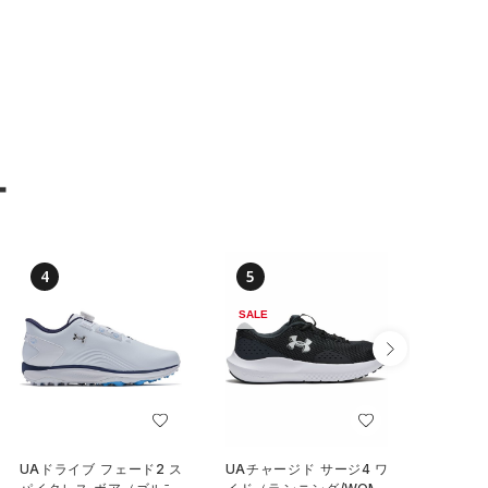
ー
4
5
6
SALE
SALE
UAドライブ フェード2 ス
UAチャージド サージ4 ワ
UAイグ