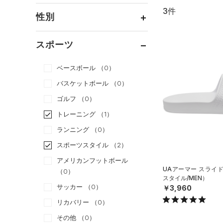
3件
通常価格
（2）
性別
セール
（1）
メンズ
（1）
スポーツ
ウィメンズ
（2）
ベースボール
（0）
ボーイズ
（0）
バスケットボール
（0）
ガールズ
（0）
ゴルフ
（0）
ユニセックス
（0）
トレーニング
（1）
ランニング
（0）
スポーツスタイル
（2）
アメリカンフットボール
UAアーマー スライ
（0）
スタイル/MEN）
サッカー
（0）
￥3,960
リカバリー
（0）
その他
（0）