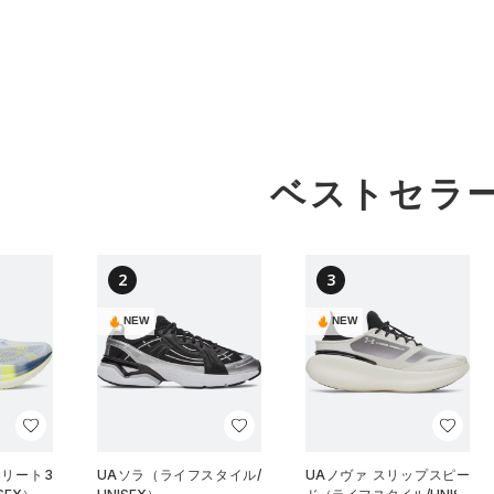
ベストセラ
2
3
NEW
NEW
エリート3
UAソラ（ライフスタイル/
UAノヴァ スリップスピー