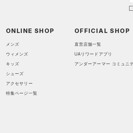
在庫あり
CHARGED(チャージド)
（0）
限定
24.0
MICRO G(マイクロＧ)
（0）
24.5
直営限定
（0）
コレクション
TRIBASE(トライベース)
25.0
公式サイト限定
（0）
ONLINE SHOP
OFFICIAL SHOP
（0）
25.5
プロジェクトロック
（0）
在庫残りわずか
（0）
RUSH(ラッシュ)
（0）
26.0
メンズ
直営店舗一覧
ステフィン・カリー
（0）
ISO-CHILL(アイソチル)
（0）
26.5
ウィメンズ
UAリワードアプリ
アジア限定
（0）
Tech(テック)
（0）
27.0
キッズ
アンダーアーマー コミュニ
COLDGEAR ARMOUR(コール
27.5
シューズ
ドギアアーマー)
（0）
28.0
HEATGEAR ARMOUR(ヒート
アクセサリー
28.5
ギアアーマー)
（0）
特集ページ一覧
29.0
STORM(ストーム)
（0）
29.5
COLDGEAR INFRARED(コー
30.0
ルドギアインフラレッド)
（0）
30.5
AUXETIC(オーゼティック)
31.0