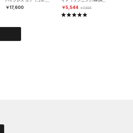
パイクレス ボア（ゴルフ/
イド（ランニング/WOME
クス（ラ
MEN）
N）
N）
￥17,600
￥5,544
￥4,15
￥7,920