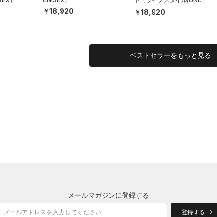
SEX）
UNISEX）
ド（ライフスタイル/UNISE
X）
￥18,920
￥18,920
ベストセラーをもっと見る
メールマガジンに登録する
登録する