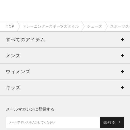
TOP
トレーニング＋スポーツスタイル
シューズ
スポーツス
すべてのアイテム
メンズ
メンズ
ウィメンズ
トップス
ウィメンズ
キッズ
トップス
ボトムス
キッズ
トップス
ボトムス
シューズ
シューズ
メールマガジンに登録する
ボトムス
シューズ
アクセサリー
アクセサリー
登録する