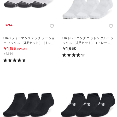
SALE
UAパフォーマンステック ノーショ
UAトレーニング コットン クルー ソ
ー ソックス （3足セット）（トレー
ックス （3足セット）（トレーニン
ニング/UNISEX）
グ/UNISEX）
￥1,155
￥1,650
30%OFF
￥1,650