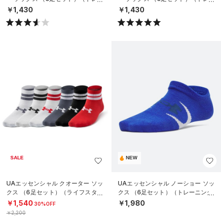
ニング/UNISEX）
ニング/UNISEX）
￥1,430
￥1,430
SALE
NEW
UAエッセンシャル クオーター ソッ
UAエッセンシャル ノーショー ソッ
クス （6足セット）（ライフスタイ
クス （6足セット）（トレーニング/
ル/KIDS）
KIDS）
￥1,540
￥1,980
30%OFF
￥2,200