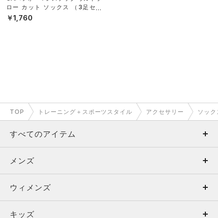
ロー カット ソックス （3足セッ
ト）（トレーニング/UNISEX）
￥1,760
TOP
トレーニング＋スポーツスタイル
アクセサリー
ソック
すべてのアイテム
メンズ
メンズ
ウィメンズ
トップス
ウィメンズ
キッズ
トップス
ボトムス
キッズ