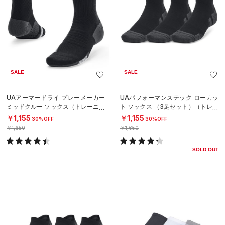
SALE
SALE
UAアーマードライ プレーメーカー
UAパフォーマンステック ローカッ
ミッドクルー ソックス（トレーニン
ト ソックス （3足セット）（トレー
グ/UNISEX）
ニング/UNISEX）
￥1,155
￥1,155
30%OFF
30%OFF
￥1,650
￥1,650
SOLD OUT