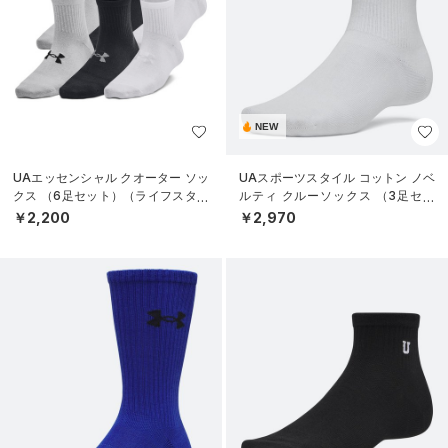
NEW
UAエッセンシャル クオーター ソッ
UAスポーツスタイル コットン ノベ
クス （6足セット）（ライフスタイ
ルティ クルーソックス （3足セッ
ル/KIDS）
ト）（トレーニング/UNISEX）
￥2,200
￥2,970