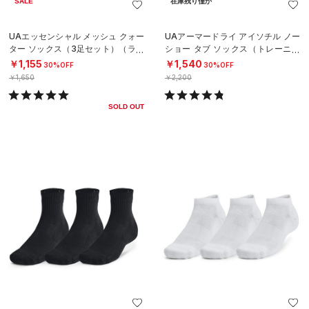
SALE
在庫残り僅か
UAエッセンシャル メッシュ クォー
UAアーマードライ アイソチル ノー
ター ソックス（3足セット）（ライ
ショー タブ ソックス（トレーニン
フスタイル/UNISEX）
グ/UNISEX）
￥1,155
￥1,540
30%OFF
30%OFF
￥1,650
￥2,200
SOLD OUT