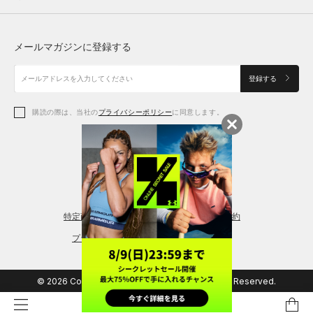
トップス
ボトムス
シューズ
シューズ
メールマガジンに登録する
ボトムス
シューズ
アクセサリー
アクセサリー
登録する
シューズ
アクセサリー
購読の際は、当社の
プライバシーポリシー
に同意します。
アクセサリー
スポーツブラ
レギンス＆タイツ
特定商取引法に基づく通販の表記
会員規約
プライバシーポリシー
© 2026 Copyright DOME Corporation. All Rights Reserved.