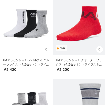
NEW
UAエッセンシャル ノベルティ クル
UAエッセンシャル クオーター ソッ
ー ソックス （3足セット）（ライフ
クス （6足セット）（ライフスタイ
スタイル/WOMEN）
ル/KIDS）
￥2,420
￥2,200