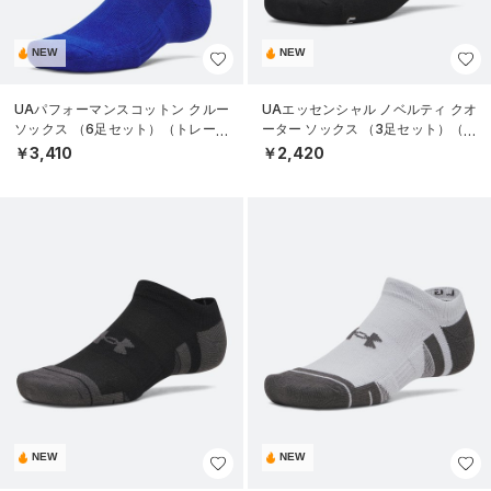
NEW
NEW
UAパフォーマンスコットン クルー
UAエッセンシャル ノベルティ クオ
ソックス （6足セット）（トレーニ
ーター ソックス （3足セット）（ラ
ング/UNISEX）
イフスタイル/UNISEX）
￥3,410
￥2,420
NEW
NEW