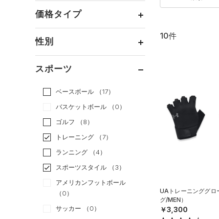
価格タイプ
10件
通常価格
（8）
性別
セール
（2）
メンズ
（6）
スポーツ
ウィメンズ
（8）
ベースボール
（17）
ボーイズ
（0）
バスケットボール
（0）
ガールズ
（0）
ゴルフ
（8）
ユニセックス
（4）
トレーニング
（7）
ランニング
（4）
スポーツスタイル
（3）
アメリカンフットボール
UAトレーニンググロ
（0）
グ/MEN）
サッカー
（0）
￥3,300