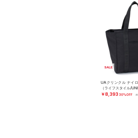
（24）
キャップ＆ビーニー
（1）
ベスト
（0）
ベルト
（3）
ダウン・コート
（4）
グローブ・手袋
（13）
スポーツブラ
（4）
アイウェア
（3）
セットアップ
リストバンド＆ヘッドバンド
（5）
（3）
スイムウェア
（0）
スポーツマスク
SALE
（24）
ソックス
（0）
ネックウォーマー
UAクリンクル ナイ
（ライフスタイル/UNI
（1）
スリーブ
￥8,393
30%OFF
￥
（4）
タオル
（0）
ボール
（0）
イヤホン＆ヘッドホン
（1）
ウォーターボトル