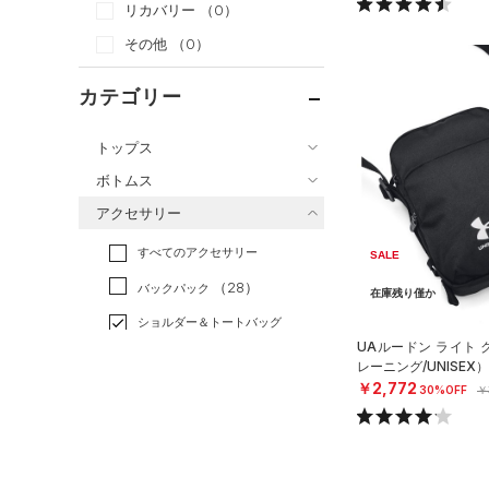
リカバリー
（0）
その他
（0）
カテゴリー
トップス
ボトムス
すべてのトップス
アクセサリー
すべてのボトムス
（42）
ベースレイヤー
すべてのアクセサリー
（31）
レギンス&タイツ
SALE
（123）
Tシャツ
（28）
バックパック
（77）
ショートパンツ
在庫残り僅か
（22）
タンクトップ
ショルダー＆トートバッグ
（51）
パンツ(ロングパンツ)
（7）
ポロシャツ
（5）
UAルードン ライト
（9）
レーニング/UNISEX）
スウェット＆フリース
（18）
ロングTシャツ
（6）
サックパック
￥2,772
30%OFF
￥
（31）
アンダーウェア
（11）
パーカー&トレーナー
（9）
ウェストバッグ
（0）
スカート
（31）
ジャケット
（16）
ダッフルバッグ
（7）
スイムウェア
（12）
ジャージ