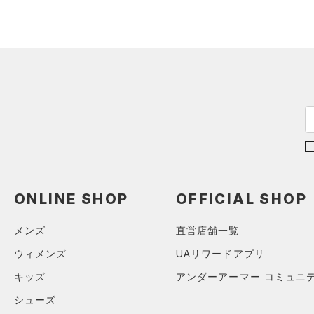
（0）
その他
シューズ
すべてのシューズ
サイズ
（4）
スポーツシューズ
S(22cm)
カラー
（0）
スパイク
M(23cm)
スポーツスタイルシューズ
ML(24cm)
（13）
ブラック
ホワイト
ブラウン
グリーン
L(25cm)
（14）
サンダル
XL(26cm)
ONLINE SHOP
OFFICIAL SHOP
YS(130cm)
ブルー
パープル
レッド
イエロー
メンズ
直営店舗一覧
YM(140cm)
ウィメンズ
UAリワードアプリ
YL(150cm)
オレンジ
その他
YXL(160cm)
キッズ
アンダーアーマー コミュニ
S
シューズ
価格