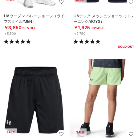
UAウーブン バレーショーツ（ライ
UAテック メッシュショーツ（トレ
フスタイル/MEN）
ーニング/BOYS）
￥3,850
￥1,925
30%OFF
30%OFF
￥5,500
￥2,750
SOLD OUT
SALE
SALE