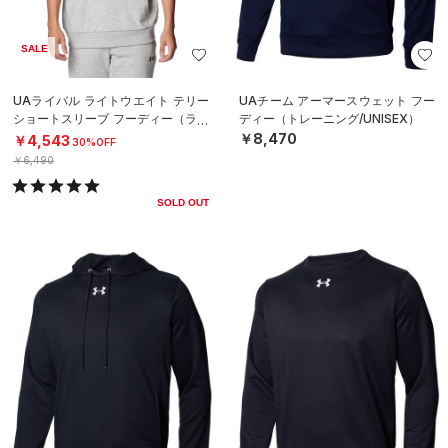
SALE
UAライバル ライトウエイト テリー
UAチーム アーマースウェット フー
ショートスリーブ フーディー（ライ
ディー（トレーニング/UNISEX）
フスタイル/MEN）
￥8,470
￥4,543
30%OFF
￥6,490
SOLD OUT