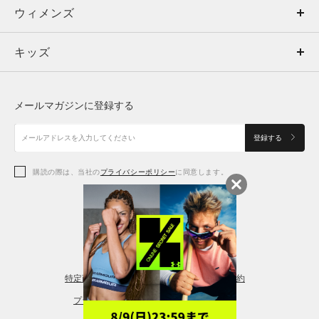
ウィメンズ
トップス
ウィメンズ
キッズ
トップス
ボトムス
キッズ
トップス
ボトムス
シューズ
シューズ
メールマガジンに登録する
ボトムス
シューズ
アクセサリー
アクセサリー
登録する
シューズ
アクセサリー
購読の際は、当社の
プライバシーポリシー
に同意します。
アクセサリー
スポーツブラ
レギンス＆タイツ
特定商取引法に基づく通販の表記
会員規約
プライバシーポリシー