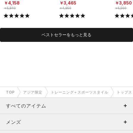
ーニング/MEN）
レーニング/MEN）
グ/MEN）
￥4,158
￥3,465
￥3,850
￥5,940
￥4,950
￥5,500
ベストセラーをもっと見る
TOP
アジア限定
トレーニング＋スポーツスタイル
トップス
すべてのアイテム
メンズ
メンズ