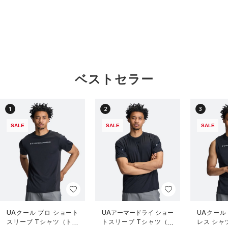
ベストセラー
1
2
3
SALE
SALE
SALE
UAクール プロ ショート
UAアーマードライ ショー
UAクール
スリーブ Tシャツ（トレ
トスリーブ Tシャツ（ト
レス シャ