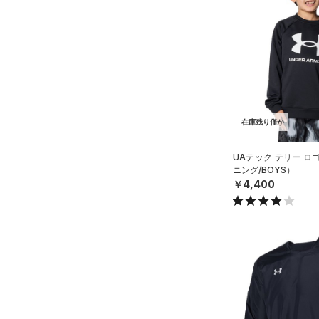
（3）
ダウン・コート
（11）
スポーツブラ
（1）
セットアップ
（2）
スイムウェア
ボトムス
在庫残り僅か
アクセサリー
すべてのボトムス
シューズ
すべてのアクセサリー
UAテック テリー ロ
（33）
レギンス&タイツ
ニング/BOYS）
すべてのシューズ
（23）
バックパック
（61）
ショートパンツ
￥4,400
サイズ
（4）
スポーツシューズ
ショルダー＆トートバッグ
（42）
パンツ(ロングパンツ)
（6）
YXS(120cm)
カラー
（0）
スパイク
（9）
スウェット＆フリース
YS(130cm)
（4）
サックパック
スポーツスタイルシューズ
（25）
アンダーウェア
YM(140cm)
（15）
（8）
ウェストバッグ
（0）
ブラック
スカート
ホワイト
ブラウン
グリーン
YL(150cm)
（13）
サンダル
（13）
ダッフルバッグ
（5）
YXL(160cm)
スイムウェア
（20）
キャップ＆ビーニー