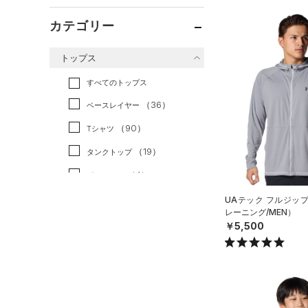
カテゴリー
トップス
すべてのトップス
（36）
ベースレイヤー
（90）
Tシャツ
（19）
タンクトップ
（4）
ポロシャツ
（12）
ロングTシャツ
UAテック フルジッ
レーニング/MEN）
（9）
パーカー&トレーナー
￥5,500
（24）
ジャケット
（5）
ジャージ
（1）
ベスト