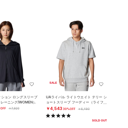
SALE
クション ロングスリーブ
UAライバル ライトウエイト テリー シ
レーニング/WOMEN）
ョートスリーブ フーディー（ライフス
タイル/MEN）
￥4,543
OFF
￥7,920
30%OFF
￥6,490
SOLD OUT