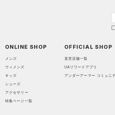
ISO-CHILL(アイソチル)
（0）
（0）
その他
アジア限定
（0）
Tech(テック)
（0）
COLDGEAR ARMOUR(コール
ドギアアーマー)
（0）
HEATGEAR ARMOUR(ヒート
ギアアーマー)
（0）
STORM(ストーム)
（0）
ONLINE SHOP
OFFICIAL SHOP
COLDGEAR INFRARED(コー
ルドギアインフラレッド)
メンズ
直営店舗一覧
（0）
ウィメンズ
UAリワードアプリ
AUXETIC(オーゼティック)
キッズ
アンダーアーマー コミュニ
（0）
シューズ
Charged Cotton(チャージド
コットン)
（0）
アクセサリー
Rival Fleece(ライバルフリー
特集ページ一覧
ス)
（0）
Armour Fleece(アーマーフリ