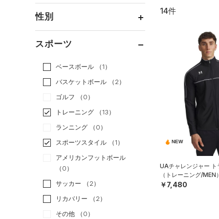
14件
通常価格
（11）
性別
セール
（3）
メンズ
（12）
スポーツ
ウィメンズ
（6）
ベースボール
（1）
ボーイズ
（1）
バスケットボール
（2）
ガールズ
（0）
ゴルフ
（0）
ユニセックス
（5）
トレーニング
（13）
ランニング
（0）
スポーツスタイル
（1）
NEW
アメリカンフットボール
UAチャレンジャー 
（0）
（トレーニング/MEN
サッカー
（2）
￥7,480
リカバリー
（2）
その他
（0）