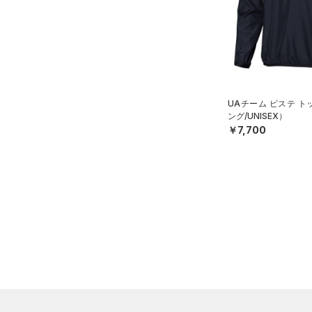
S
ブルー
パープル
レッド
イエロー
（0）
ベルト
M
（4）
グローブ・手袋
L
オレンジ
その他
（4）
アイウェア
XL
リストバンド＆ヘッドバンド
2XL
価格
（5）
UAチーム ピステ 
3XL
ング/UNISEX）
（0）
スポーツマスク
￥7,700
4XL
テクノロジー
～
（22）
円
円
ソックス
5XL
FLOW(フロー)
（0）
在庫
6XL
（0）
ネックウォーマー
HOVR(ホバー)
（0）
（1）
スリーブ
在庫あり
CHARGED(チャージド)
（0）
限定
（3）
タオル
MICRO G(マイクロＧ)
（0）
（0）
直営限定
ボール
（1）
コレクション
TRIBASE(トライベース)
公式サイト限定
（0）
（0）
（0）
イヤホン＆ヘッドホン
プロジェクトロック
（0）
在庫残りわずか
（1）
RUSH(ラッシュ)
（0）
（1）
ウォーターボトル
ステフィン・カリー
（0）