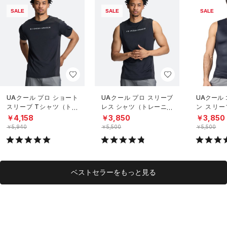
SALE
SALE
SALE
UAクール プロ ショート
UAクール プロ スリーブ
UAクール
スリーブ Tシャツ（トレ
レス シャツ（トレーニン
ン スリー
ーニング/MEN）
グ/MEN）
（トレーニ
￥4,158
￥3,850
￥3,850
￥5,940
￥5,500
￥5,500
ベストセラーをもっと見る