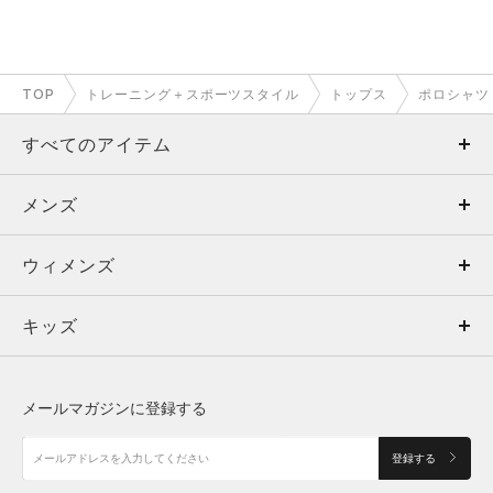
TOP
トレーニング＋スポーツスタイル
トップス
ポロシャツ
すべてのアイテム
メンズ
メンズ
ウィメンズ
トップス
ウィメンズ
キッズ
トップス
ボトムス
キッズ
トップス
ボトムス
シューズ
シューズ
メールマガジンに登録する
ボトムス
シューズ
アクセサリー
アクセサリー
登録する