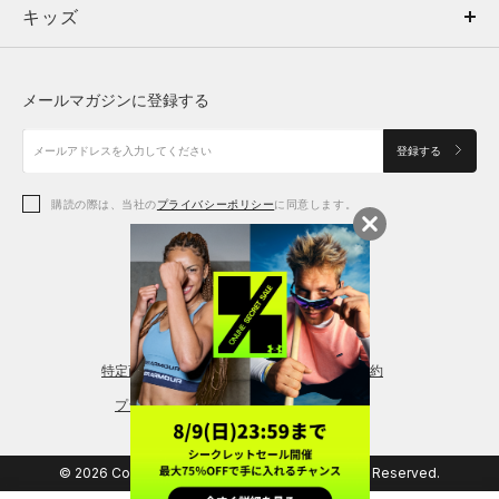
キッズ
トップス
ボトムス
キッズ
トップス
ボトムス
シューズ
シューズ
メールマガジンに登録する
ボトムス
シューズ
アクセサリー
アクセサリー
登録する
シューズ
アクセサリー
購読の際は、当社の
プライバシーポリシー
に同意します。
アクセサリー
スポーツブラ
レギンス＆タイツ
特定商取引法に基づく通販の表記
会員規約
プライバシーポリシー
© 2026 Copyright DOME Corporation. All Rights Reserved.