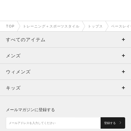
TOP
トレーニング＋スポーツスタイル
トップス
ベースレイ
すべてのアイテム
メンズ
メンズ
ウィメンズ
トップス
ウィメンズ
キッズ
トップス
ボトムス
キッズ
トップス
ボトムス
シューズ
シューズ
メールマガジンに登録する
ボトムス
シューズ
アクセサリー
アクセサリー
登録する