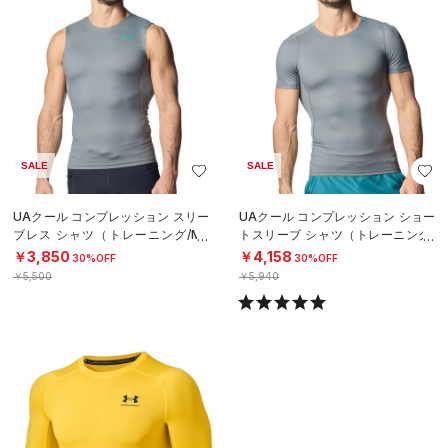
SALE
SALE
UAクール コンプレッション スリー
UAクール コンプレッション ショー
ブレス シャツ（トレーニング/ME
トスリーブ シャツ（トレーニング/
N）
MEN）
￥3,850
￥4,158
30%OFF
30%OFF
￥5,500
￥5,940