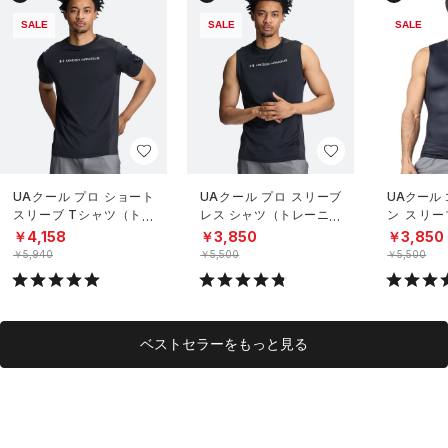
SALE
SALE
SALE
UAクール プロ ショート
UAクール プロ スリーブ
UAクール
スリーブ Tシャツ（トレ
レス シャツ（トレーニン
ン スリー
ーニング/MEN）
グ/MEN）
（トレーニ
￥4,158
￥3,850
￥3,850
￥5,940
￥5,500
￥5,500
ベストセラーをもっと見る