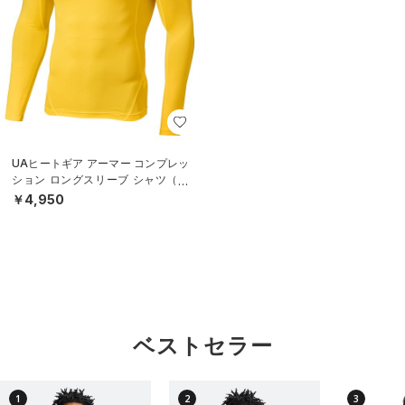
UAヒートギア アーマー コンプレッ
ション ロングスリーブ シャツ（ト
レーニング/MEN）
￥4,950
ベストセラー
1
2
3