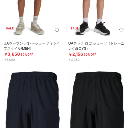
SALE
SALE
UAウーブン バレーショーツ（ライ
UAテック ロゴ ショーツ（トレーニ
フスタイル/MEN）
ング/BOYS）
￥3,850
￥2,156
30%OFF
30%OFF
￥5,500
￥3,080