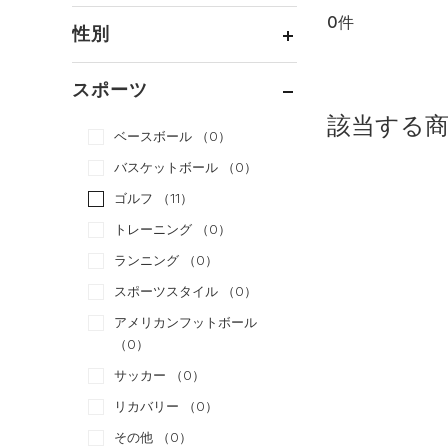
0件
通常価格
（0）
性別
セール
（0）
メンズ
（0）
スポーツ
ウィメンズ
（0）
該当する
ベースボール
（0）
ボーイズ
（0）
バスケットボール
（0）
ガールズ
（0）
ゴルフ
（11）
ユニセックス
（0）
トレーニング
（0）
ランニング
（0）
スポーツスタイル
（0）
アメリカンフットボール
（0）
サッカー
（0）
リカバリー
（0）
その他
（0）