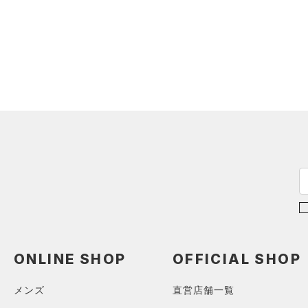
（1）
ダウン・コート
（6）
グローブ・手袋
（23）
スポーツブラ
（10）
アイウェア
（3）
セットアップ
リストバンド＆ヘッドバンド
（7）
（2）
スイムウェア
（0）
スポーツマスク
（39）
ソックス
（0）
ネックウォーマー
（4）
スリーブ
（6）
タオル
（0）
ボール
（0）
イヤホン＆ヘッドホン
ONLINE SHOP
OFFICIAL SHOP
（5）
ウォーターボトル
（0）
その他
メンズ
直営店舗一覧