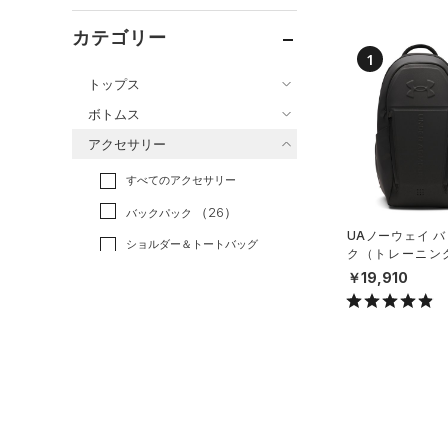
カテゴリー
1
トップス
ボトムス
すべてのトップス
アクセサリー
すべてのボトムス
（82）
ベースレイヤー
すべてのアクセサリー
（54）
レギンス&タイツ
（200）
Tシャツ
（26）
バックパック
（92）
ショートパンツ
（57）
タンクトップ
UAノーウェイ 
ショルダー＆トートバッグ
（41）
パンツ(ロングパンツ)
（10）
ク（トレーニング/
ポロシャツ
（3）
X）
￥19,910
（5）
スウェット＆フリース
（30）
ロングTシャツ
（8）
サックパック
（36）
アンダーウェア
（11）
パーカー&トレーナー
（6）
ウェストバッグ
（0）
スカート
（28）
ジャケット
（15）
ダッフルバッグ
（7）
スイムウェア
（13）
ジャージ
（22）
キャップ＆ビーニー
（1）
ベスト
（0）
ベルト