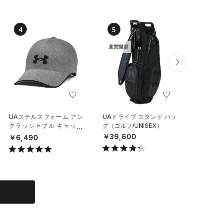
4
5
6
直営限定
UAステルスフォーム アン
UAドライブ スタンド バッ
UAチー
クラッシャブル キャップ
グ（ゴルフ/UNISEX）
イールバ
（ライフスタイル/UNISE
（トレー
￥39,600
￥6,490
￥29,7
X）