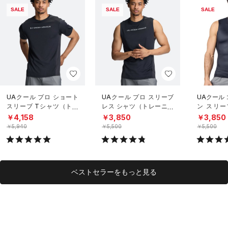
SALE
SALE
SALE
UAクール プロ ショート
UAクール プロ スリーブ
UAクール
スリーブ Tシャツ（トレ
レス シャツ（トレーニン
ン スリー
ーニング/MEN）
グ/MEN）
（トレーニ
￥4,158
￥3,850
￥3,850
￥5,940
￥5,500
￥5,500
ベストセラーをもっと見る