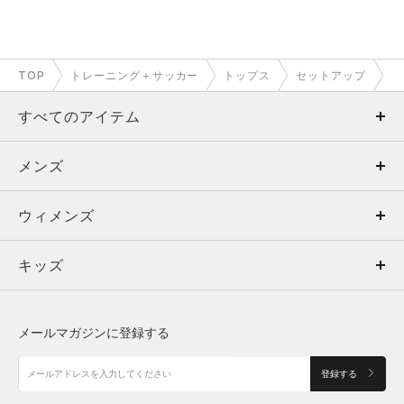
TOP
トレーニング＋サッカー
トップス
セットアップ
すべてのアイテム
メンズ
メンズ
ウィメンズ
トップス
ウィメンズ
キッズ
トップス
ボトムス
キッズ
トップス
ボトムス
シューズ
シューズ
メールマガジンに登録する
ボトムス
シューズ
アクセサリー
アクセサリー
登録する