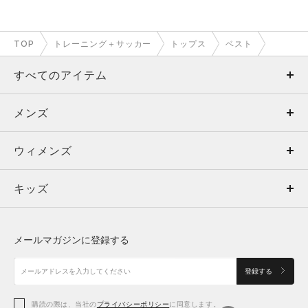
TOP
トレーニング＋サッカー
トップス
ベスト
すべてのアイテム
メンズ
メンズ
ウィメンズ
トップス
ウィメンズ
キッズ
トップス
ボトムス
キッズ
トップス
ボトムス
シューズ
シューズ
メールマガジンに登録する
ボトムス
シューズ
アクセサリー
アクセサリー
登録する
シューズ
アクセサリー
購読の際は、当社の
プライバシーポリシー
に同意します。