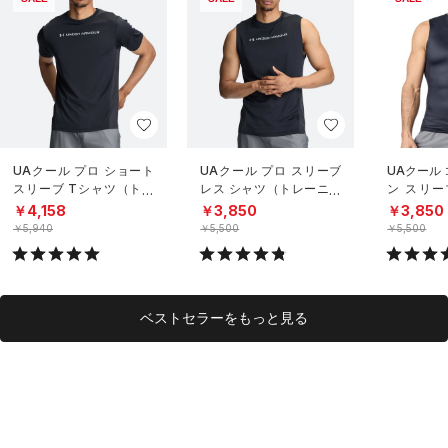
UAクール プロ ショート
UAクール プロ スリーブ
UAクール
スリーブ Tシャツ（トレ
レス シャツ（トレーニン
ン スリー
ーニング/MEN）
グ/MEN）
（トレーニ
￥4,158
￥3,850
￥3,850
￥5,940
￥5,500
￥5,500
ベストセラーをもっと見る