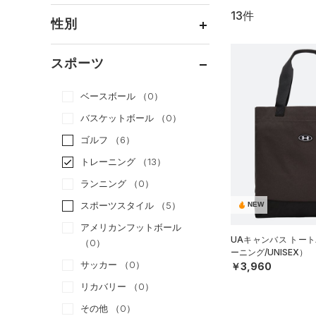
13件
通常価格
（12）
性別
セール
（1）
メンズ
（13）
スポーツ
ウィメンズ
（6）
ベースボール
（0）
ボーイズ
（0）
バスケットボール
（0）
ガールズ
（0）
ゴルフ
（6）
ユニセックス
（6）
トレーニング
（13）
ランニング
（0）
スポーツスタイル
（5）
NEW
アメリカンフットボール
UAキャンバス トート
（0）
ーニング/UNISEX）
サッカー
（0）
￥3,960
リカバリー
（0）
その他
（0）