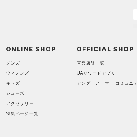
ステフィン・カリー
（0）
ISO-CHILL(アイソチル)
（0）
アジア限定
（0）
Tech(テック)
（0）
COLDGEAR ARMOUR(コール
ドギアアーマー)
（0）
HEATGEAR ARMOUR(ヒート
ONLINE SHOP
OFFICIAL SHOP
ギアアーマー)
（0）
STORM(ストーム)
（1）
メンズ
直営店舗一覧
COLDGEAR INFRARED(コー
ウィメンズ
UAリワードアプリ
ルドギアインフラレッド)
キッズ
アンダーアーマー コミュニ
（0）
シューズ
AUXETIC(オーゼティック)
（0）
アクセサリー
Charged Cotton(チャージド
特集ページ一覧
コットン)
（0）
Rival Fleece(ライバルフリー
ス)
（0）