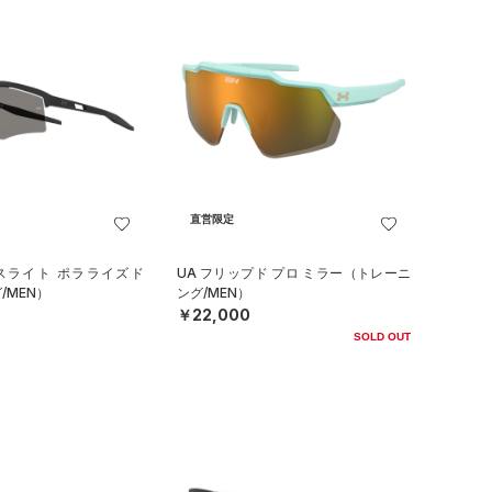
直営限定
クスライト ポラライズド
UA フリップド プロ ミラー（トレーニ
/MEN）
ング/MEN）
￥22,000
SOLD OUT