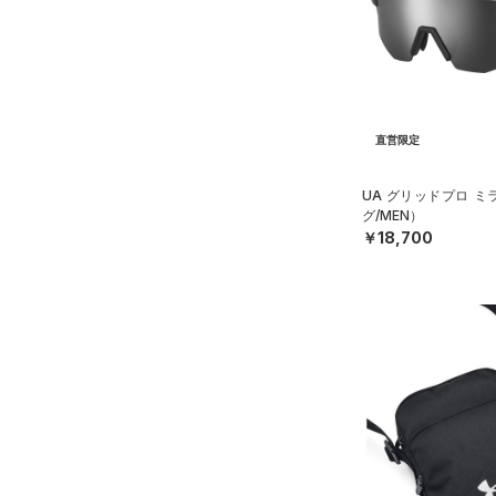
（1）
ダウン・コート
（4）
グローブ・手袋
（23）
スポーツブラ
（10）
アイウェア
（3）
セットアップ
リストバンド＆ヘッドバンド
（7）
（2）
スイムウェア
直営限定
（0）
スポーツマスク
（46）
UA グリッドプロ 
ソックス
グ/MEN）
（0）
ネックウォーマー
￥18,700
（2）
スリーブ
（8）
タオル
（0）
ボール
（0）
イヤホン＆ヘッドホン
（5）
ウォーターボトル
（0）
その他