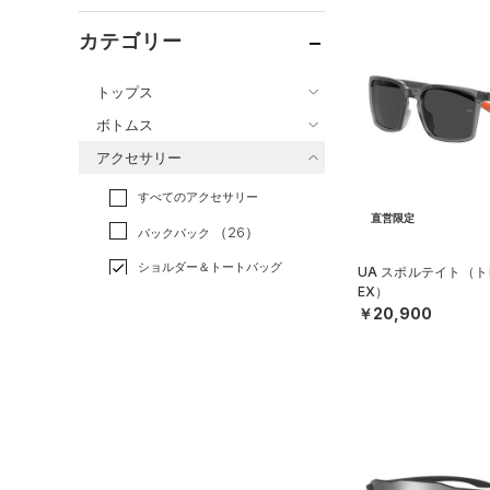
カテゴリー
トップス
ボトムス
すべてのトップス
アクセサリー
すべてのボトムス
（82）
ベースレイヤー
すべてのアクセサリー
（49）
レギンス&タイツ
（210）
Tシャツ
直営限定
（26）
バックパック
（102）
ショートパンツ
（43）
タンクトップ
ショルダー＆トートバッグ
UA スポルテイト（ト
（41）
パンツ(ロングパンツ)
（10）
ポロシャツ
（3）
EX）
（5）
スウェット＆フリース
￥20,900
（24）
ロングTシャツ
（8）
サックパック
（36）
アンダーウェア
（11）
パーカー&トレーナー
（6）
ウェストバッグ
（0）
スカート
（25）
ジャケット
（15）
ダッフルバッグ
（7）
スイムウェア
（19）
ジャージ
（15）
キャップ＆ビーニー
（4）
ベスト
（0）
ベルト