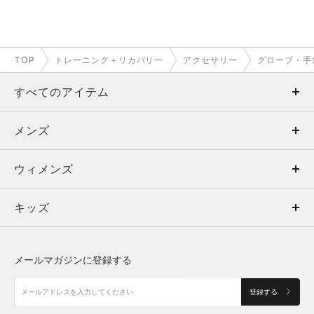
TOP
トレーニング＋リカバリー
アクセサリー
グローブ・手
すべてのアイテム
メンズ
メンズ
ウィメンズ
トップス
ウィメンズ
キッズ
トップス
ボトムス
キッズ
トップス
ボトムス
シューズ
シューズ
メールマガジンに登録する
ボトムス
シューズ
アクセサリー
アクセサリー
登録する