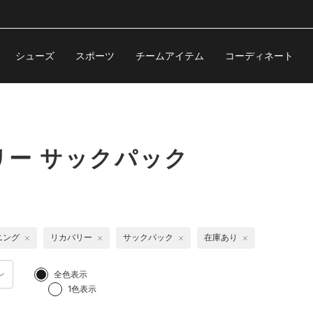
シューズ
スポーツ
チームアイテム
コーディネート
ー サックパック
ニング
リカバリー
サックパック
在庫あり
全色表示
1色表示