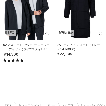
直営限定
在庫残り僅か
UAアスリートリカバリー コージー
UAチーム ベンチコート（トレーニ
カーディガン（ライフスタイル/UNI
ング/UNISEX）
SEX）
￥22,000
￥14,300
TOP
トレーニング＋リカバリー
トップス
ジャージ＋ダウン