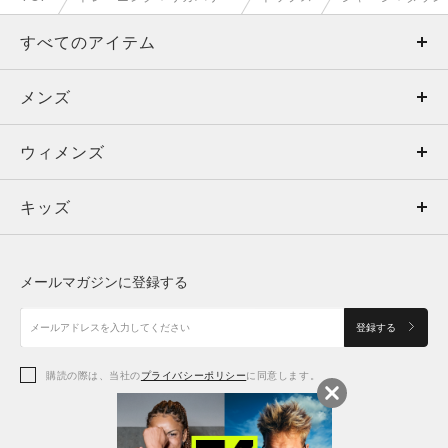
すべてのアイテム
メンズ
メンズ
ウィメンズ
トップス
ウィメンズ
キッズ
トップス
ボトムス
キッズ
トップス
ボトムス
シューズ
シューズ
メールマガジンに登録する
ボトムス
シューズ
アクセサリー
アクセサリー
登録する
シューズ
アクセサリー
購読の際は、当社の
プライバシーポリシー
に同意します。
アクセサリー
スポーツブラ