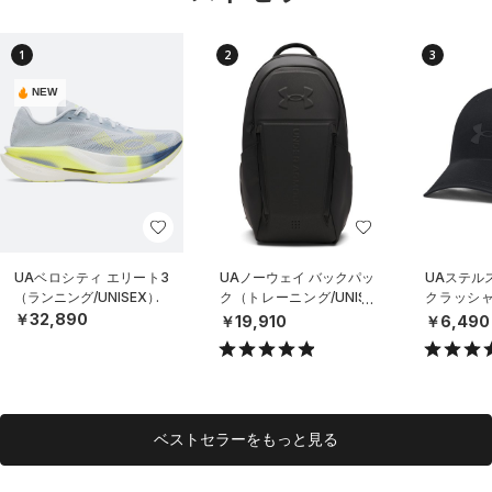
1
2
3
NEW
UAベロシティ エリート3
UAノーウェイ バックパッ
UAステル
（ランニング/UNISEX）
ク（トレーニング/UNISE
クラッシャ
X）
（ライフスタ
￥32,890
￥19,910
￥6,490
X）
ベストセラーをもっと見る