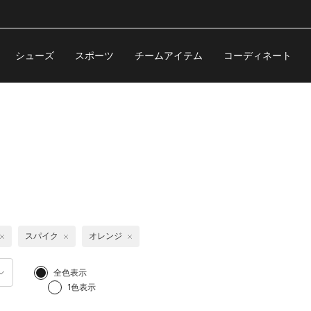
シューズ
スポーツ
チームアイテム
コーディネート
スパイク
オレンジ
全色表示
1色表示