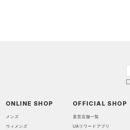
（0）
ダウン・コート
（0）
グローブ・手袋
カテゴリーを選択してください。
カラー
（0）
スポーツブラ
（0）
アイウェア
（0）
セットアップ
リストバンド＆ヘッドバンド
ブラック
ホワイト
ブラウン
グリーン
（0）
（0）
スイムウェア
（0）
スポーツマスク
ブルー
パープル
レッド
イエロー
（0）
ソックス
（0）
ネックウォーマー
オレンジ
その他
（0）
スリーブ
（0）
タオル
価格
（0）
ボール
（0）
イヤホン＆ヘッドホン
ONLINE SHOP
OFFICIAL SHOP
テクノロジー
～
円
円
（0）
ウォーターボトル
メンズ
直営店舗一覧
FLOW(フロー)
（0）
在庫
（0）
その他
HOVR(ホバー)
（0）
ウィメンズ
UAリワードアプリ