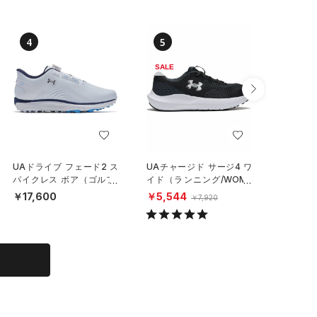
4
5
6
SALE
SALE
UAドライブ フェード2 ス
UAチャージド サージ4 ワ
UAイグ
パイクレス ボア（ゴルフ/
イド（ランニング/WOME
クス（ラ
MEN）
N）
N）
￥17,600
￥5,544
￥4,15
￥7,920