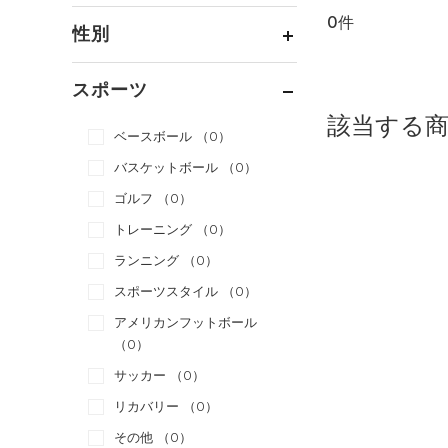
0件
通常価格
（0）
性別
セール
（0）
メンズ
（0）
スポーツ
ウィメンズ
（0）
該当する
ベースボール
（0）
ボーイズ
（0）
バスケットボール
（0）
ガールズ
（0）
ゴルフ
（0）
ユニセックス
（0）
トレーニング
（0）
ランニング
（0）
スポーツスタイル
（0）
アメリカンフットボール
（0）
サッカー
（0）
リカバリー
（0）
その他
（0）