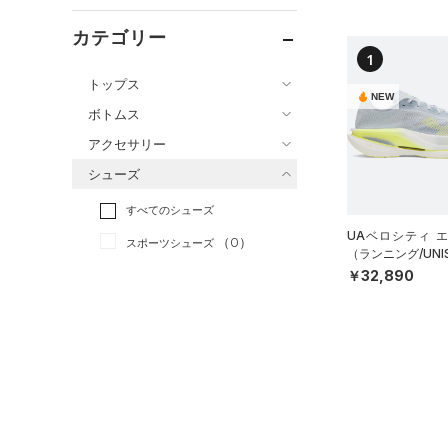
カテゴリー
1
トップス
NEW
ボトムス
すべてのトップス
アクセサリー
すべてのボトムス
（0）
ベースレイヤー
シューズ
すべてのアクセサリー
（0）
レギンス&タイツ
（0）
Tシャツ
すべてのシューズ
（0）
バックパック
（0）
ショートパンツ
（0）
タンクトップ
UAベロシティ 
（0）
スポーツシューズ
ショルダー＆トートバッグ
（0）
パンツ(ロングパンツ)
（1）
（ランニング/UNI
ポロシャツ
（0）
￥32,890
（0）
スパイク
（0）
スウェット＆フリース
（0）
ロングTシャツ
（0）
サックパック
スポーツスタイルシューズ
（0）
アンダーウェア
（0）
パーカー&トレーナー
（0）
（0）
ウェストバッグ
（0）
スカート
（0）
ジャケット
（0）
サンダル
（0）
ダッフルバッグ
（0）
スイムウェア
（0）
ジャージ
（0）
キャップ＆ビーニー
サイズ
（0）
ベスト
（0）
ベルト