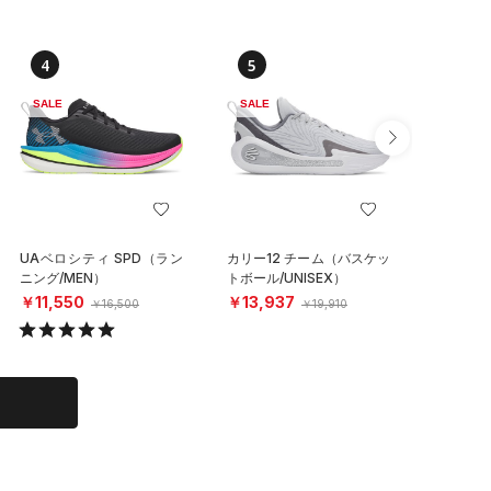
4
5
6
SALE
SALE
SALE
UAベロシティ SPD（ラン
カリー12 チーム（バスケッ
UAイグ
ニング/MEN）
トボール/UNISEX）
クス（ラ
N）
￥11,550
￥13,937
￥4,15
￥16,500
￥19,910