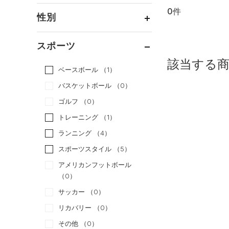
0件
通常価格
（0）
性別
セール
（0）
メンズ
（0）
スポーツ
ウィメンズ
（0）
該当する
ベースボール
（1）
ボーイズ
（0）
バスケットボール
（0）
ガールズ
（0）
ゴルフ
（0）
ユニセックス
（0）
トレーニング
（1）
ランニング
（4）
スポーツスタイル
（5）
アメリカンフットボール
（0）
サッカー
（0）
リカバリー
（0）
その他
（0）