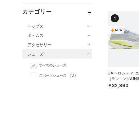
カテゴリー
1
トップス
NEW
ボトムス
すべてのトップス
アクセサリー
すべてのボトムス
（2）
ベースレイヤー
シューズ
すべてのアクセサリー
（0）
レギンス&タイツ
（0）
Tシャツ
すべてのシューズ
（0）
バックパック
（1）
ショートパンツ
（0）
タンクトップ
UAベロシティ 
（0）
スポーツシューズ
ショルダー＆トートバッグ
（1）
パンツ(ロングパンツ)
（11）
（ランニング/UNI
ポロシャツ
（0）
￥32,890
（0）
スパイク
（0）
スウェット＆フリース
（0）
ロングTシャツ
（0）
サックパック
スポーツスタイルシューズ
（0）
アンダーウェア
（0）
パーカー&トレーナー
（0）
（0）
ウェストバッグ
（0）
スカート
（0）
ジャケット
（0）
サンダル
（0）
ダッフルバッグ
（0）
スイムウェア
（0）
ジャージ
（2）
キャップ＆ビーニー
サイズ
（0）
ベスト
（1）
ベルト