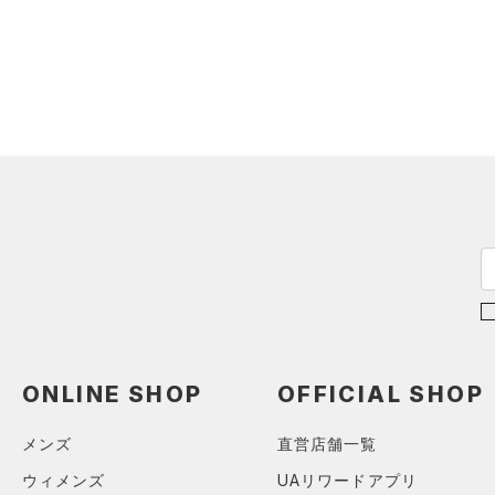
（0）
ダウン・コート
16.5
（0）
グローブ・手袋
カラー
（0）
スポーツブラ
17.0
（0）
アイウェア
（0）
セットアップ
17.5
リストバンド＆ヘッドバンド
ブラック
ホワイト
ブラウン
グリーン
（0）
18.0
（0）
スイムウェア
18.5
（0）
スポーツマスク
19.0
ブルー
パープル
レッド
イエロー
（0）
ソックス
19.5
（0）
ネックウォーマー
20.0
オレンジ
その他
（0）
スリーブ
20.5
（0）
タオル
21.0
価格
（0）
ボール
21.5
（0）
イヤホン＆ヘッドホン
22.0
ONLINE SHOP
OFFICIAL SHOP
テクノロジー
～
円
円
（0）
22.5
ウォーターボトル
メンズ
直営店舗一覧
FLOW(フロー)
（0）
在庫
23.0
（0）
その他
HOVR(ホバー)
（0）
ウィメンズ
UAリワードアプリ
23.5