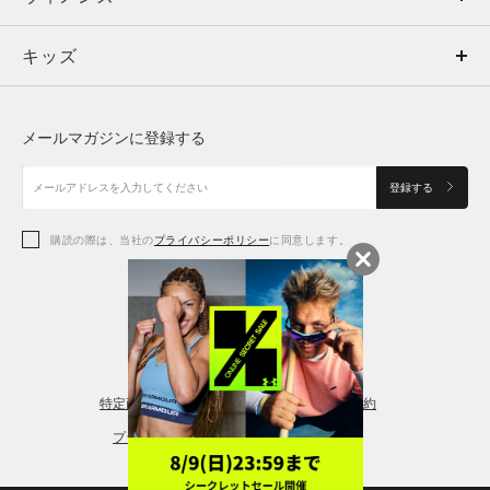
キッズ
トップス
ボトムス
キッズ
トップス
ボトムス
シューズ
シューズ
メールマガジンに登録する
ボトムス
シューズ
アクセサリー
アクセサリー
登録する
シューズ
アクセサリー
購読の際は、当社の
プライバシーポリシー
に同意します。
アクセサリー
スポーツブラ
レギンス＆タイツ
特定商取引法に基づく通販の表記
会員規約
プライバシーポリシー