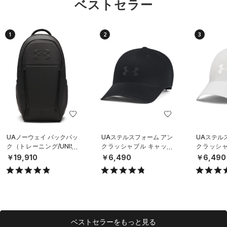
ベストセラー
1
2
3
UAノーウェイ バックパッ
UAステルスフォーム アン
UAステル
ク（トレーニング/UNISE
クラッシャブル キャップ
クラッシャ
X）
（ライフスタイル/UNISE
（ライフスタ
￥19,910
￥6,490
￥6,490
X）
X）
ベストセラーをもっと見る