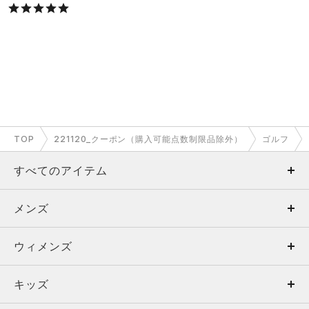
TOP
221120_クーポン（購入可能点数制限品除外）
ゴルフ
すべてのアイテム
メンズ
メンズ
ウィメンズ
トップス
ウィメンズ
キッズ
トップス
ボトムス
キッズ