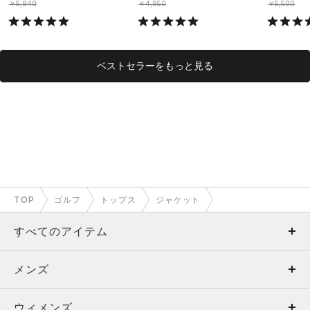
￥5,940
￥4,950
￥5,500
ベストセラーをもっと見る
TOP
ゴルフ
トップス
ジャケット
すべてのアイテム
メンズ
メンズ
ウィメンズ
トップス
ウィメンズ