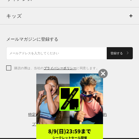
キッズ
トップス
ボトムス
キッズ
トップス
ボトムス
シューズ
シューズ
メールマガジンに登録する
ボトムス
シューズ
アクセサリー
アクセサリー
登録する
シューズ
アクセサリー
購読の際は、当社の
プライバシーポリシー
に同意します。
アクセサリー
スポーツブラ
レギンス＆タイツ
特定商取引法に基づく通販の表記
会員規約
プライバシーポリシー