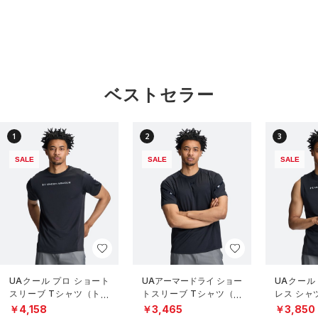
ベストセラー
1
2
3
SALE
SALE
SALE
UAクール プロ ショート
UAアーマードライ ショー
UAクール
スリーブ Tシャツ（トレ
トスリーブ Tシャツ（ト
レス シャ
ーニング/MEN）
レーニング/MEN）
グ/MEN）
￥4,158
￥3,465
￥3,850