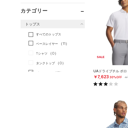
カテゴリー
トップス
すべてのトップス
（11）
ベースレイヤー
（0）
Tシャツ
SALE
（0）
タンクトップ
UAドライブチル ポロ
（13）
ポロシャツ
￥7,623
30%OFF
￥
（0）
ロングTシャツ
（0）
パーカー&トレーナー
（0）
ジャケット
（0）
ジャージ
（0）
ベスト