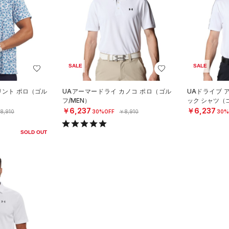
SALE
SALE
プリント ポロ（ゴル
UAアーマードライ カノコ ポロ（ゴル
UAドライブ 
フ/MEN）
ック シャツ（ゴ
￥6,237
￥6,237
8,910
30%OFF
￥8,910
30%
SOLD OUT