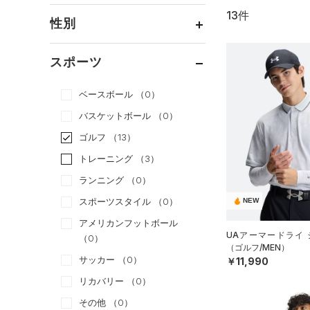
13件
通常価格
（3）
性別
セール
（10）
メンズ
（13）
スポーツ
ウィメンズ
（0）
ベースボール
（0）
ボーイズ
（0）
バスケットボール
（0）
ガールズ
（0）
ゴルフ
（13）
ユニセックス
（0）
トレーニング
（3）
ランニング
（0）
スポーツスタイル
（0）
NEW
アメリカンフットボール
UAアーマードライ 
（0）
（ゴルフ/MEN）
サッカー
（0）
￥11,990
リカバリー
（0）
その他
（0）