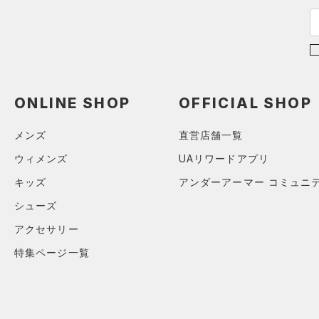
ISO-CHILL(アイソチル)
（3）
アジア限定
（0）
Tech(テック)
（1）
COLDGEAR ARMOUR(コール
ドギアアーマー)
（0）
HEATGEAR ARMOUR(ヒート
ギアアーマー)
（0）
ONLINE SHOP
OFFICIAL SHOP
STORM(ストーム)
（0）
メンズ
直営店舗一覧
COLDGEAR INFRARED(コー
ウィメンズ
UAリワードアプリ
ルドギアインフラレッド)
（0）
キッズ
アンダーアーマー コミュニ
AUXETIC(オーゼティック)
シューズ
（0）
アクセサリー
Charged Cotton(チャージド
コットン)
（0）
特集ページ一覧
Rival Fleece(ライバルフリー
ス)
（0）
Armour Fleece(アーマーフリ