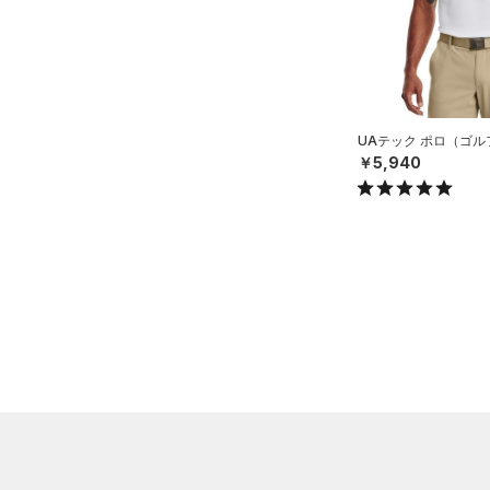
（3）
3XL
ベルト
ブルー
パープル
レッド
イエロー
4XL
（3）
グローブ・手袋
5XL
（0）
アイウェア
オレンジ
その他
リストバンド＆ヘッドバンド
UAテック ポロ（ゴル
（0）
価格
￥5,940
（0）
スポーツマスク
テクノロジー
（0）
ソックス
～
円
円
（0）
ネックウォーマー
FLOW(フロー)
（0）
在庫
（0）
スリーブ
HOVR(ホバー)
（0）
在庫あり
（0）
タオル
CHARGED(チャージド)
（0）
限定
（0）
MICRO G(マイクロＧ)
ボール
（0）
直営限定
（0）
コレクション
TRIBASE(トライベース)
（0）
イヤホン＆ヘッドホン
公式サイト限定
（0）
（0）
（0）
ウォーターボトル
プロジェクトロック
（0）
在庫残りわずか
（0）
RUSH(ラッシュ)
（0）
（4）
その他
ステフィン・カリー
（0）