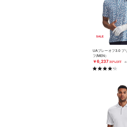
（0）
ダウン・コート
（0）
スポーツブラ
（0）
セットアップ
（0）
スイムウェア
SALE
ボトムス
UAプレーオフ3.0 
アクセサリー
すべてのボトムス
フ/MEN）
シューズ
￥6,237
30%OFF
￥
すべてのアクセサリー
（0）
レギンス&タイツ
すべてのシューズ
（0）
バックパック
（1）
ショートパンツ
サイズ
（2）
スポーツシューズ
（1）
ショルダー＆トートバッグ
（3）
パンツ(ロングパンツ)
S
カラー
（0）
スパイク
（0）
サックパック
（0）
スウェット＆フリース
M
スポーツスタイルシューズ
（0）
ウェストバッグ
（0）
アンダーウェア
L
（0）
（0）
ダッフルバッグ
（0）
ブラック
スカート
ホワイト
ブラウン
グリーン
XL
（0）
サンダル
（2）
キャップ＆ビーニー
（0）
2XL
スイムウェア