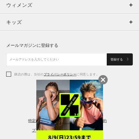
ウィメンズ
トップス
ウィメンズ
キッズ
トップス
ボトムス
キッズ
トップス
ボトムス
シューズ
シューズ
メールマガジンに登録する
ボトムス
シューズ
アクセサリー
アクセサリー
登録する
シューズ
アクセサリー
購読の際は、当社の
プライバシーポリシー
に同意します。
アクセサリー
スポーツブラ
レギンス＆タイツ
特定商取引法に基づく通販の表記
会員規約
プライバシーポリシー