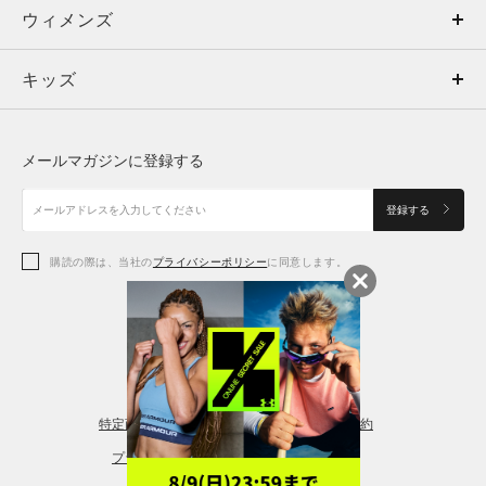
ウィメンズ
トップス
ウィメンズ
キッズ
トップス
ボトムス
キッズ
トップス
ボトムス
シューズ
シューズ
メールマガジンに登録する
ボトムス
シューズ
アクセサリー
アクセサリー
登録する
シューズ
アクセサリー
購読の際は、当社の
プライバシーポリシー
に同意します。
アクセサリー
スポーツブラ
レギンス＆タイツ
特定商取引法に基づく通販の表記
会員規約
プライバシーポリシー