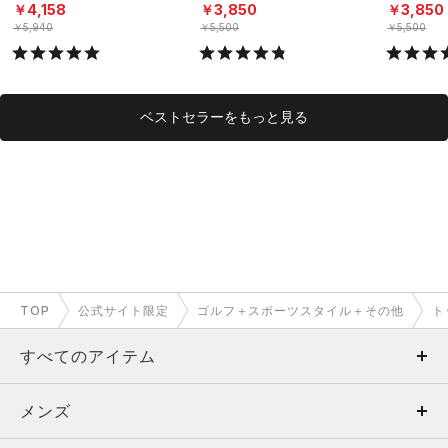
ーニング/MEN）
グ/MEN）
（トレーニ
￥4,158
￥3,850
￥3,850
￥5,940
￥5,500
￥5,500
ベストセラーをもっと見る
TOP
公式サイト限定
ゴルフ＋スポーツスタイル＋その他
ト
すべてのアイテム
メンズ
メンズ