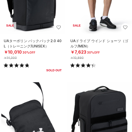
SALE
SALE
UAターポリン バックパック2.0 40
UAドライブ ウインド ショーツ（ゴ
L（トレーニング/UNISEX）
ルフ/MEN）
￥10,010
￥7,623
30%OFF
30%OFF
￥14,300
￥10,890
SOLD OUT