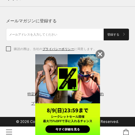
トップス
ボトムス
シューズ
シューズ
メールマガジンに登録する
ボトムス
シューズ
アクセサリー
アクセサリー
登録する
シューズ
アクセサリー
購読の際は、当社の
プライバシーポリシー
に同意します。
アクセサリー
スポーツブラ
レギンス＆タイツ
特定商取引法に基づく通販の表記
会員規約
プライバシーポリシー
© 2026 Copyright DOME Corporation. All Rights Reserved.