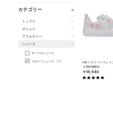
カテゴリー
トップス
ボトムス
すべてのトップス
アクセサリー
すべてのボトムス
（53）
ベースレイヤー
シューズ
すべてのアクセサリー
（34）
レギンス&タイツ
（88）
Tシャツ
すべてのシューズ
（21）
バックパック
（64）
ショートパンツ
（21）
タンクトップ
（7）
スポーツシューズ
ショルダー＆トートバッグ
UAトライベースレイ
（34）
パンツ(ロングパンツ)
（18）
ポロシャツ
（7）
グ/WOMEN）
（0）
スパイク
（4）
￥16,940
スウェット＆フリース
（12）
ロングTシャツ
（7）
サックパック
スポーツスタイルシューズ
（24）
アンダーウェア
（9）
パーカー&トレーナー
（0）
（6）
ウェストバッグ
（0）
スカート
（18）
ジャケット
（3）
サンダル
（12）
ダッフルバッグ
（5）
スイムウェア
（6）
ジャージ
（13）
キャップ＆ビーニー
サイズ
（1）
ベスト
（3）
ベルト