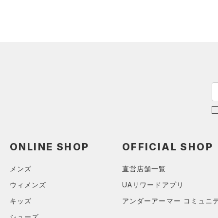
（1）
ダウン・コート
16.5
（8）
グローブ・手袋
カラー
（15）
スポーツブラ
17.0
（3）
アイウェア
（1）
セットアップ
17.5
リストバンド＆ヘッドバンド
ブラック
ホワイト
ブラウン
グリーン
（5）
18.0
（1）
スイムウェア
18.5
（0）
スポーツマスク
19.0
ブルー
パープル
レッド
イエロー
（18）
ソックス
19.5
（0）
ネックウォーマー
20.0
オレンジ
その他
（1）
スリーブ
20.5
（5）
タオル
21.0
ONLINE SHOP
OFFICIAL SHOP
価格
（0）
ボール
21.5
メンズ
直営店舗一覧
（0）
イヤホン＆ヘッドホン
22.0
テクノロジー
～
円
円
ウィメンズ
UAリワードアプリ
（3）
22.5
ウォーターボトル
FLOW(フロー)
（0）
在庫
23.0
キッズ
アンダーアーマー コミュニ
（4）
その他
HOVR(ホバー)
（5）
23.5
シューズ