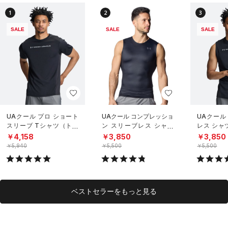
1
2
3
SALE
SALE
SALE
UAクール プロ ショート
UAクール コンプレッショ
UAクール
スリーブ Tシャツ（トレ
ン スリーブレス シャツ
レス シャ
ーニング/MEN）
（トレーニング/MEN）
グ/MEN）
￥4,158
￥3,850
￥3,850
￥5,940
￥5,500
￥5,500
ベストセラーをもっと見る