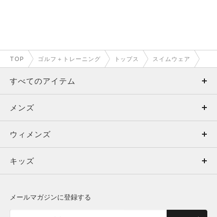
TOP
ゴルフ＋トレーニング
トップス
スイムウェア
すべてのアイテム
メンズ
メンズ
ウィメンズ
トップス
ウィメンズ
キッズ
トップス
ボトムス
キッズ
トップス
ボトムス
シューズ
シューズ
メールマガジンに登録する
ボトムス
シューズ
アクセサリー
アクセサリー