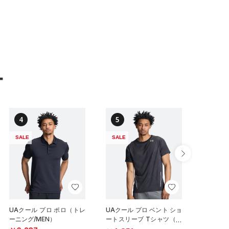
ー
4
5
6
SALE
SALE
SALE
UAクール プロ ポロ（トレ
UAクール プロ ベント ショ
UAクー
ーニング/MEN）
ートスリーブ Tシャツ（ト
ーニング/
レーニング/MEN）