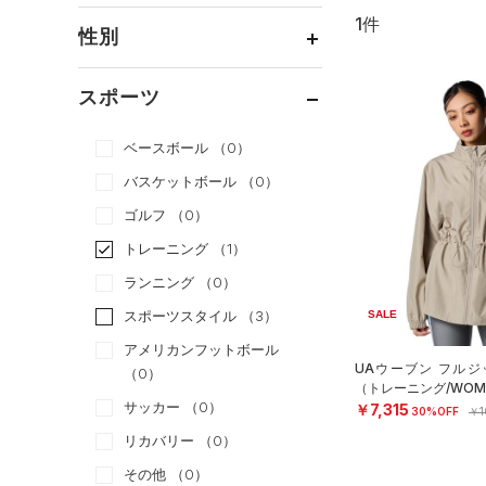
1件
通常価格
（0）
性別
セール
（1）
メンズ
（0）
スポーツ
ウィメンズ
（1）
ベースボール
（0）
ボーイズ
（0）
バスケットボール
（0）
ガールズ
（0）
ゴルフ
（0）
ユニセックス
（0）
トレーニング
（1）
ランニング
（0）
スポーツスタイル
（3）
SALE
アメリカンフットボール
UAウーブン フルジ
（0）
（トレーニング/WOM
サッカー
（0）
￥7,315
30%OFF
￥1
リカバリー
（0）
その他
（0）