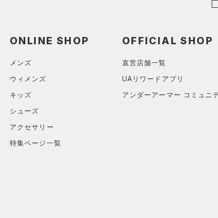
ブルー
パープル
レッド
イエロー
（3）
ベルト
（3）
グローブ・手袋
ONLINE SHOP
OFFICIAL SHOP
オレンジ
その他
（2）
アイウェア
メンズ
直営店舗一覧
リストバンド＆ヘッドバンド
価格
（2）
ウィメンズ
UAリワードアプリ
（0）
スポーツマスク
テクノロジー
キッズ
アンダーアーマー コミュニ
～
（11）
円
円
ソックス
シューズ
FLOW(フロー)
（0）
在庫
（0）
ネックウォーマー
アクセサリー
HOVR(ホバー)
（0）
（1）
スリーブ
特集ページ一覧
在庫あり
CHARGED(チャージド)
（0）
（2）
タオル
MICRO G(マイクロＧ)
（0）
限定
（0）
ボール
TRIBASE(トライベース)
（0）
（0）
イヤホン＆ヘッドホン
直営限定
（0）
コレクション
RUSH(ラッシュ)
（0）
（1）
ウォーターボトル
公式サイト限定
（0）