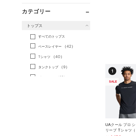
カテゴリー
トップス
すべてのトップス
（42）
ベースレイヤー
（40）
Tシャツ
（9）
タンクトップ
1
（16）
ポロシャツ
SALE
（6）
ロングTシャツ
（0）
パーカー&トレーナー
（1）
ジャケット
（1）
ジャージ
UAクール プロ 
（0）
ベスト
リーブ Tシャツ
ング/MEN）