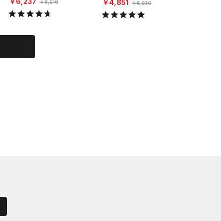
￥6,237
￥6,23
￥4,851
￥8,910
￥6,930