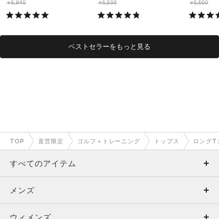
￥5,940
￥5,500
￥5,500
ベストセラーをもっと見る
TOP
直営限定
ゴルフ＋トレーニング
トップス
ロングT
すべてのアイテム
メンズ
メンズ
ウィメンズ
トップス
ウィメンズ