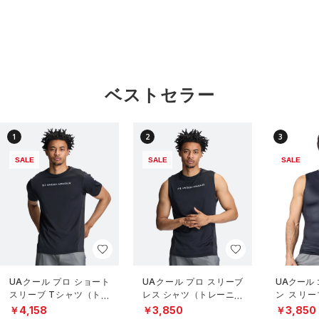
ベストセラー
1
2
3
SALE
SALE
SALE
UAクール プロ ショート
UAクール プロ スリーブ
UAクール
スリーブ Tシャツ（トレ
レス シャツ（トレーニン
ン スリー
ーニング/MEN）
グ/MEN）
（トレーニ
￥4,158
￥3,850
￥3,850