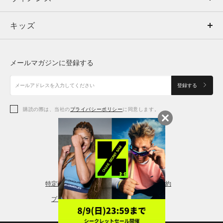
キッズ
トップス
ボトムス
キッズ
トップス
ボトムス
シューズ
シューズ
メールマガジンに登録する
ボトムス
シューズ
アクセサリー
アクセサリー
登録する
シューズ
アクセサリー
購読の際は、当社の
プライバシーポリシー
に同意します。
アクセサリー
スポーツブラ
レギンス＆タイツ
特定商取引法に基づく通販の表記
会員規約
プライバシーポリシー