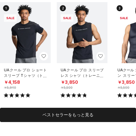
1
2
3
SALE
SALE
SALE
UAクール プロ ショート
UAクール プロ スリーブ
UAクール
スリーブ Tシャツ（トレ
レス シャツ（トレーニン
ン スリー
ーニング/MEN）
グ/MEN）
（トレーニ
￥4,158
￥3,850
￥3,850
￥5,940
￥5,500
￥5,500
ベストセラーをもっと見る