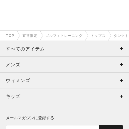
TOP
直営限定
ゴルフ＋トレーニング
トップス
タンクト
すべてのアイテム
メンズ
メンズ
ウィメンズ
トップス
ウィメンズ
キッズ
トップス
ボトムス
キッズ
トップス
ボトムス
シューズ
シューズ
メールマガジンに登録する
ボトムス
シューズ
アクセサリー