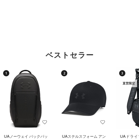
ベストセラー
1
2
3
直営限定
UAノーウェイ バックパッ
UAステルスフォーム アン
UAドライ