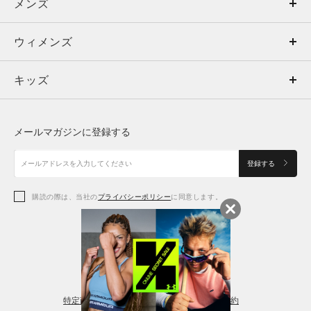
メンズ
メンズ
ウィメンズ
トップス
ウィメンズ
キッズ
トップス
ボトムス
キッズ
トップス
ボトムス
シューズ
シューズ
メールマガジンに登録する
ボトムス
シューズ
アクセサリー
アクセサリー
登録する
シューズ
アクセサリー
購読の際は、当社の
プライバシーポリシー
に同意します。
アクセサリー
スポーツブラ
レギンス＆タイツ
特定商取引法に基づく通販の表記
会員規約