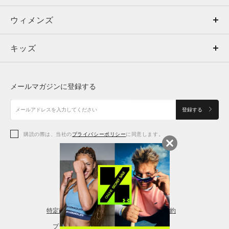
ウィメンズ
トップス
ウィメンズ
キッズ
トップス
ボトムス
キッズ
トップス
ボトムス
シューズ
シューズ
メールマガジンに登録する
ボトムス
シューズ
アクセサリー
アクセサリー
登録する
シューズ
アクセサリー
購読の際は、当社の
プライバシーポリシー
に同意します。
アクセサリー
スポーツブラ
レギンス＆タイツ
特定商取引法に基づく通販の表記
会員規約
プライバシーポリシー