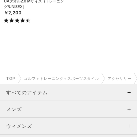
UAタオル2.0 Mサイズ（トレーニン
グ/UNISEX）
￥2,200
TOP
ゴルフ＋トレーニング＋スポーツスタイル
アクセサリー
すべてのアイテム
メンズ
メンズ
ウィメンズ
トップス
ウィメンズ