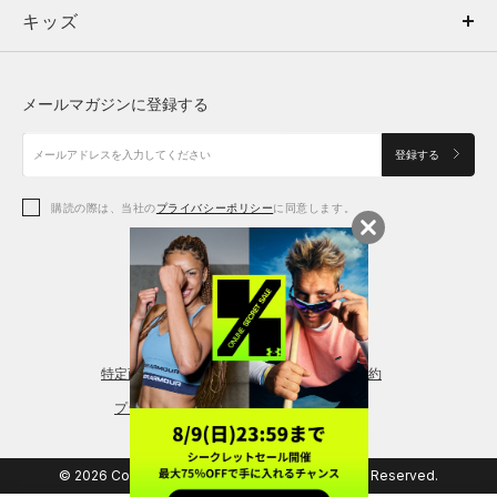
キッズ
トップス
ボトムス
キッズ
トップス
ボトムス
シューズ
シューズ
メールマガジンに登録する
ボトムス
シューズ
アクセサリー
アクセサリー
登録する
シューズ
アクセサリー
購読の際は、当社の
プライバシーポリシー
に同意します。
アクセサリー
スポーツブラ
レギンス＆タイツ
特定商取引法に基づく通販の表記
会員規約
プライバシーポリシー
© 2026 Copyright DOME Corporation. All Rights Reserved.