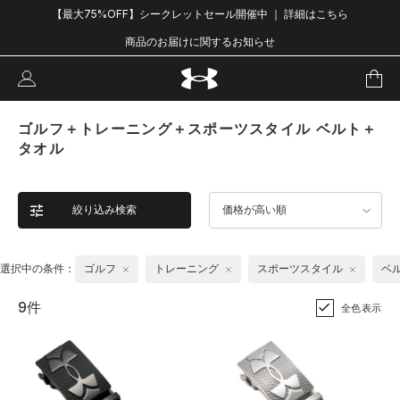
【最大75%OFF】シークレットセール開催中 ｜ 詳細はこちら
商品のお届けに関するお知らせ
ゴルフ＋トレーニング＋スポーツスタイル ベルト＋
タオル
絞り込み検索
価格が高い順
選択中の条件：
ゴルフ
トレーニング
スポーツスタイル
ベ
9件
全色表示