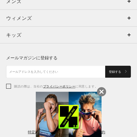
メンズ
メンズ
ウィメンズ
トップス
ウィメンズ
キッズ
トップス
ボトムス
キッズ
トップス
ボトムス
シューズ
シューズ
メールマガジンに登録する
ボトムス
シューズ
アクセサリー
アクセサリー
登録する
シューズ
アクセサリー
購読の際は、当社の
プライバシーポリシー
に同意します。
アクセサリー
スポーツブラ
レギンス＆タイツ
特定商取引法に基づく通販の表記
会員規約