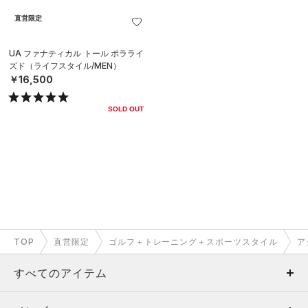
直営限定
UA ファナティカル トール ポラライ
ズド（ライフスタイル/MEN）
￥16,500
SOLD OUT
TOP
直営限定
ゴルフ＋トレーニング＋スポーツスタイル
ア
すべてのアイテム