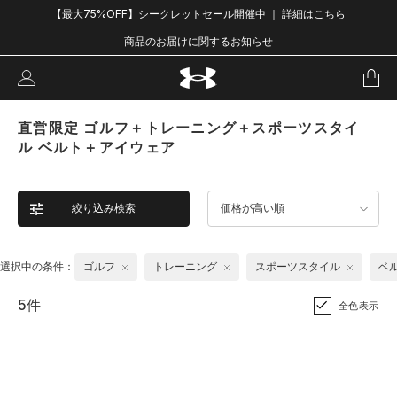
【最大75%OFF】シークレットセール開催中 ｜ 詳細はこちら
商品のお届けに関するお知らせ
直営限定 ゴルフ＋トレーニング＋スポーツスタイ
ル ベルト＋アイウェア
絞り込み検索
価格が高い順
選択中の条件：
ゴルフ
トレーニング
スポーツスタイル
ベ
5件
全色表示