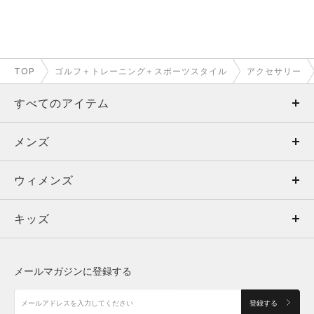
TOP
ゴルフ＋トレーニング＋スポーツスタイル
アクセサリー
すべてのアイテム
メンズ
メンズ
ウィメンズ
トップス
ウィメンズ
キッズ
トップス
ボトムス
キッズ
トップス
ボトムス
シューズ
シューズ
メールマガジンに登録する
ボトムス
シューズ
アクセサリー
アクセサリー
登録する